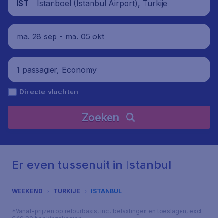
Istanboel (Istanbul Airport), Turkije
IST
ma. 28 sep - ma. 05 okt
1 passagier, Economy
Directe vluchten
Zoeken
Er even tussenuit in Istanbul
WEEKEND
TURKIJE
ISTANBUL
*Vanaf-prijzen op retourbasis, incl. belastingen en toeslagen, excl.