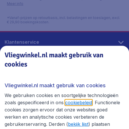
Meer info
*Vanaf-prijzen op retourbasis, incl. belastingen en toeslagen, excl.
€ 29,90 boekingskosten.
Klantenservice
Vliegwinkel.nl maakt gebruik van
cookies
Vliegwinkel.nl
Thema's
Vliegwinkel.nl maakt gebruik van cookies
We gebruiken cookies en soortgelijke technologieën
zoals gespecificeerd in ons
cookiebeleid
. Functionele
cookies zorgen ervoor dat onze websites goed
werken en analytische cookies verbeteren de
gebruikerservaring. Derden (
bekijk lijst
) plaatsen