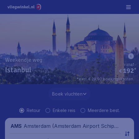
Weekendje weg
vanaf
Istanbul
192
*
€
*excl. € 29,90 boekingskosten.
Boek vluchten
Retour
Enkele reis
Meerdere best.
Amsterdam (Amsterdam Airport Schipho
AMS
l), Nederland