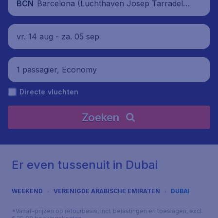
Barcelona (Luchthaven Josep Tarradella
BCN
s Barcelona-El Prat), Spanje
vr. 14 aug - za. 05 sep
1 passagier, Economy
Directe vluchten
Zoeken
Er even tussenuit in Dubai
WEEKEND
VERENIGDE ARABISCHE EMIRATEN
DUBAI
*Vanaf-prijzen op retourbasis, incl. belastingen en toeslagen, excl.