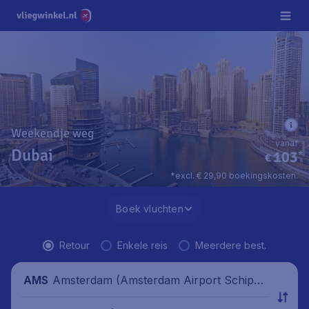
Weekendje weg
vanaf
Dubai
103
*
€
*excl. € 29,90 boekingskosten.
Boek vluchten
Retour
Enkele reis
Meerdere best.
Amsterdam (Amsterdam Airport Schipho
AMS
l), Nederland