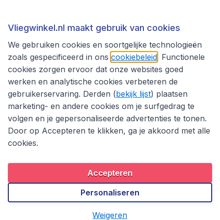
Thema's
Vliegwinkel.nl maakt gebruik van cookies
We gebruiken cookies en soortgelijke technologieën
zoals gespecificeerd in ons
cookiebeleid
. Functionele
cookies zorgen ervoor dat onze websites goed
werken en analytische cookies verbeteren de
gebruikerservaring. Derden (
bekijk lijst
) plaatsen
marketing- en andere cookies om je surfgedrag te
volgen en je gepersonaliseerde advertenties te tonen.
Door op Accepteren te klikken, ga je akkoord met alle
cookies.
Toegankelijkheidsverklaring
Algemene voorwaarden
Disclaimer
Privacybeleid
Cookies
Accepteren
Copyright © 2026
Personaliseren
Weigeren