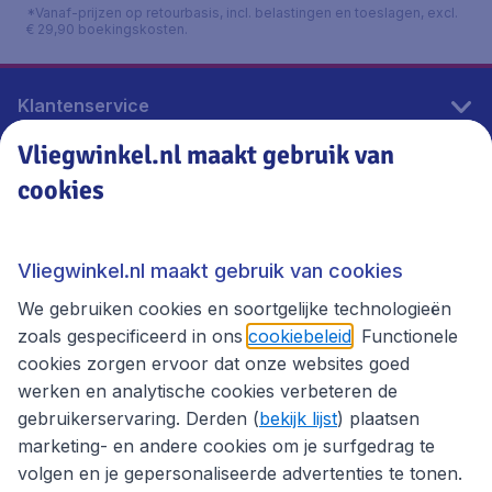
*Vanaf-prijzen op retourbasis, incl. belastingen en toeslagen, excl.
€ 29,90 boekingskosten.
Klantenservice
Vliegwinkel.nl maakt gebruik van
cookies
Vliegwinkel.nl
Thema's
Vliegwinkel.nl maakt gebruik van cookies
We gebruiken cookies en soortgelijke technologieën
zoals gespecificeerd in ons
cookiebeleid
. Functionele
cookies zorgen ervoor dat onze websites goed
werken en analytische cookies verbeteren de
gebruikerservaring. Derden (
bekijk lijst
) plaatsen
marketing- en andere cookies om je surfgedrag te
volgen en je gepersonaliseerde advertenties te tonen.