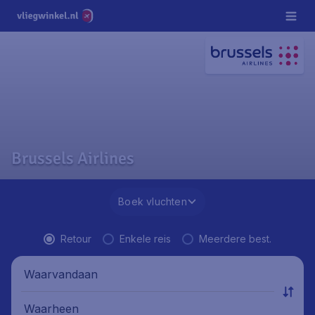
Brussels Airlines
Boek vluchten
Retour
Enkele reis
Meerdere best.
Waarvandaan
Waarheen