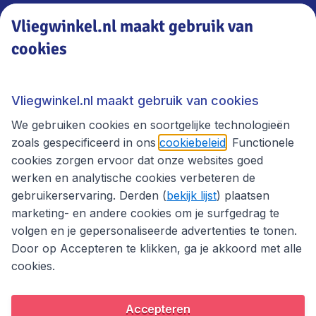
Vliegwinkel.nl maakt gebruik van
cookies
Vliegwinkel.nl
Thema's
Vliegwinkel.nl maakt gebruik van cookies
We gebruiken cookies en soortgelijke technologieën
zoals gespecificeerd in ons
cookiebeleid
. Functionele
cookies zorgen ervoor dat onze websites goed
werken en analytische cookies verbeteren de
gebruikerservaring. Derden (
bekijk lijst
) plaatsen
marketing- en andere cookies om je surfgedrag te
volgen en je gepersonaliseerde advertenties te tonen.
Door op Accepteren te klikken, ga je akkoord met alle
cookies.
Toegankelijkheidsverklaring
Algemene voorwaarden
Disclaimer
Privacybeleid
Cookies
Accepteren