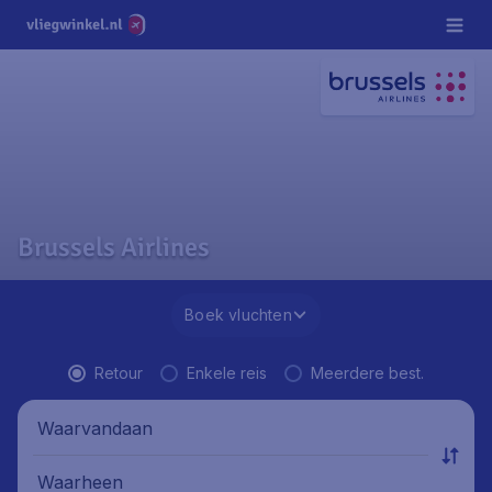
Brussels Airlines
Boek vluchten
Retour
Enkele reis
Meerdere best.
Waarvandaan
Waarheen