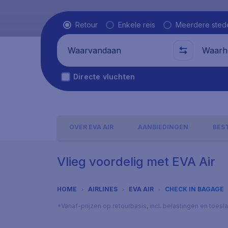
Vluchttype
Retour
Enkele reis
Meerdere sted
Waarvandaan
Waarhe
Directe vluchten
OVER EVA AIR
AANBIEDINGEN
BES
Vlieg voordelig met EVA Air
HOME
AIRLINES
EVA AIR
CHECK IN BAGAGE
*Vanaf-prijzen op retourbasis, incl. belastingen en toes