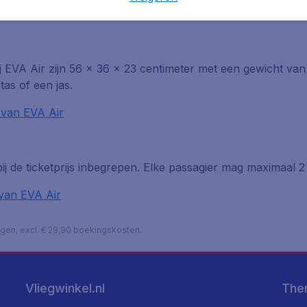
 voordat je vertrekt de afmetingen en de bagagevoorwaarde
EVA Air zijn 56 x 36 x 23 centimeter met een gewicht van
as of een jas.
 van EVA Air
bij de ticketprijs inbegrepen. Elke passagier mag maximaal 2
van EVA Air
lagen, excl. € 29,90 boekingskosten.
Vliegwinkel.nl
The