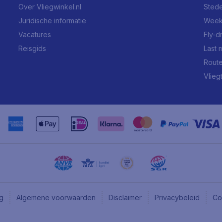
Over Vliegwinkel.nl
Stede
Juridische informatie
Week
Vacatures
Fly-d
Reisgids
Last 
Rout
Vlieg
ng
Algemene voorwaarden
Disclaimer
Privacybeleid
Co