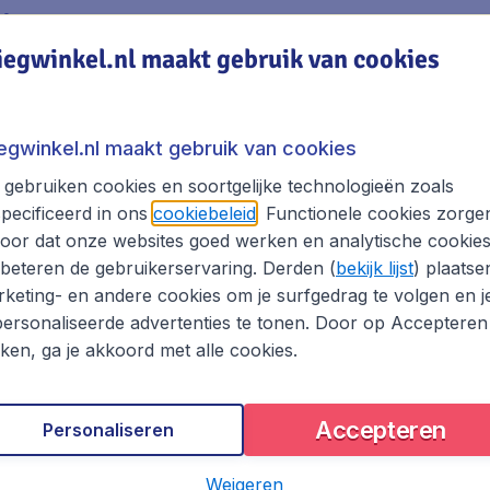
ir
iegwinkel.nl maakt gebruik van cookies
tie
ij de incheckbalie overslaan? Check dan online in via jouw l
iegwinkel.nl maakt gebruik van cookies
n kan op een aantal bestemmingen. Controleer ruim voor de 
gebruiken cookies en soortgelijke technologieën zoals
pecificeerd in ons
cookiebeleid
. Functionele cookies zorge
k van je bestemming, tot een uur voor vertrek aan de inche
oor dat onze websites goed werken en analytische cookie
inchecken. Ook hiervoor heb je jouw e-ticketnummer of boek
beteren de gebruikerservaring. Derden (
bekijk lijst
) plaatse
keting- en andere cookies om je surfgedrag te volgen en j
uw ruimbagage af te geven bij een bagageafgiftepunt op de 
ersonaliseerde advertenties te tonen. Door op Accepteren
 meeste luchthavens kun je jouw bagage afgeven op de dag 
kken, ga je akkoord met alle cookies.
Accepteren
Personaliseren
EVA Air
Weigeren