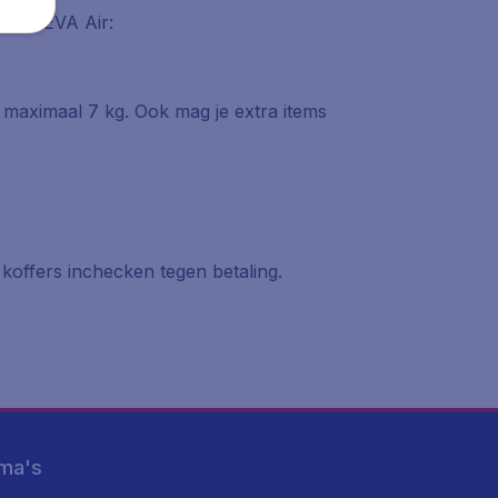
n van EVA Air:
 maximaal 7 kg. Ook mag je extra items
 koffers inchecken tegen betaling.
ma's