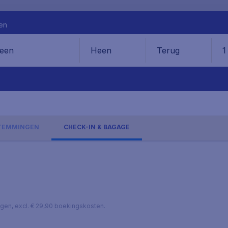
en
Heen
Terug
1
en
TEMMINGEN
CHECK-IN & BAGAGE
lagen, excl. € 29,90 boekingskosten.