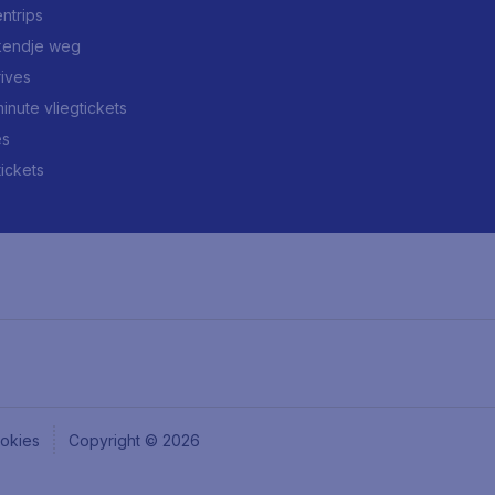
ntrips
endje weg
rives
minute vliegtickets
es
tickets
okies
Copyright © 2026