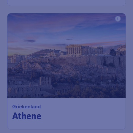
226
*
Griekenland
€
vanaf
Athene
Amsterdam
,
Amsterdam Airport
Heenreis:
12 jan
Schiphol
Athene
,
Luchthaven Athene
Terugreis:
19 jan
1u geleden gevonden
•
ITA Airways