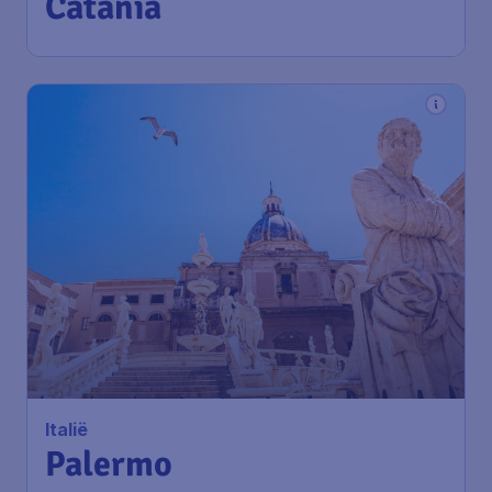
Fontanarossa
1u geleden gevonden
•
ITA Airways
190
*
Italië
€
vanaf
Palermo
Amsterdam
,
Amsterdam
Heenreis:
19 dec
Airport Schiphol
Palermo
,
Punta Raisi Airport
Terugreis:
28 dec
1u geleden gevonden
•
ITA Airways