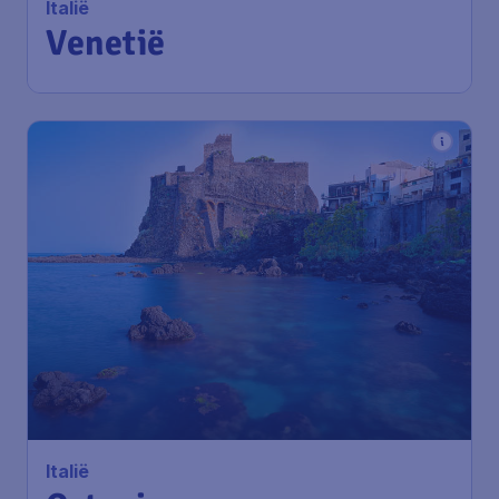
Airport Schiphol
Venetië
,
Aeroporto di Venezia
Terugreis:
29 dec
Marco Polo
1u geleden gevonden
•
ITA Airways
190
*
Italië
€
vanaf
Catania
Amsterdam
,
Amsterdam Airport
Heenreis:
09 nov
Schiphol
Catania
,
Luchthaven Catania -
Terugreis:
18 nov