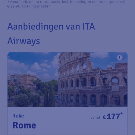
*Vanaf-prijzen op retourbasis, incl. belastingen en toeslagen, excl.
€ 29,90 boekingskosten.
Aanbiedingen van ITA
Airways
177
*
Italië
€
vanaf
Rome