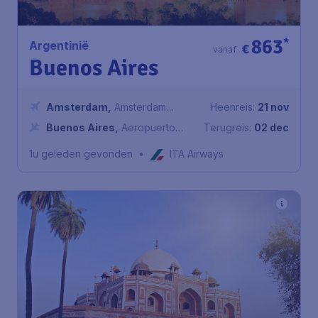
863
*
Argentinië
€
vanaf
Buenos Aires
Amsterdam
,
Amsterdam
Heenreis:
21 nov
Airport Schiphol
Buenos Aires
,
Aeropuerto
Terugreis:
02 dec
Internacional Ministro Pistarini
1u geleden gevonden
•
ITA Airways