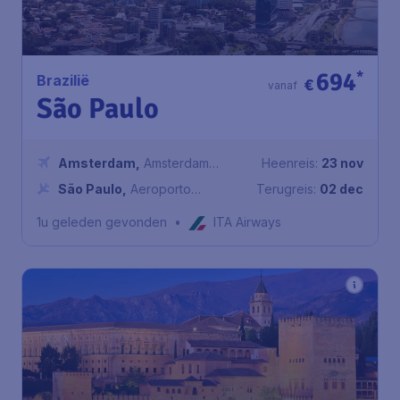
694
*
Brazilië
€
vanaf
São Paulo
Amsterdam
,
Amsterdam
Heenreis:
23 nov
Airport Schiphol
São Paulo
,
Aeroporto
Terugreis:
02 dec
Internacional de São Paulo-
1u geleden gevonden
•
ITA Airways
Guarulhos