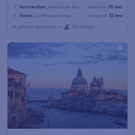
Amsterdam
,
Amsterdam Airport
Heenreis:
05 dec
Schiphol
Rome
,
Luchthaven Roma-
Terugreis:
12 dec
Fiumicino
1u geleden gevonden
•
ITA Airways
186
*
Italië
€
vanaf
Venetië
Amsterdam
,
Amsterdam
Heenreis:
21 dec