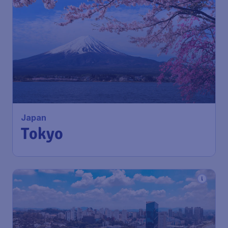
871
*
Japan
€
vanaf
Tokyo
Amsterdam
,
Amsterdam
Heenreis:
02 sep
Airport Schiphol
Tokyo
,
Luchthaven Haneda
Terugreis:
09 sep
1u geleden gevonden
•
ITA Airways