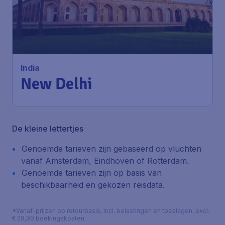
684
*
India
€
vanaf
New Delhi
Amsterdam
,
Amsterdam Airport
Heenreis:
22 sep
Schiphol
New Delhi
,
Indira Gandhi
Terugreis:
02 okt
International Airport
1u geleden gevonden
•
ITA Airways
De kleine lettertjes
Genoemde tarieven zijn gebaseerd op vluchten
vanaf Amsterdam, Eindhoven of Rotterdam.
Genoemde tarieven zijn op basis van
beschikbaarheid en gekozen reisdata.
*Vanaf-prijzen op retourbasis, incl. belastingen en toeslagen, excl.
€ 29,90 boekingskosten.