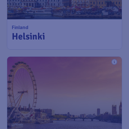
Helsinki
Amsterdam
,
Amsterdam Airport
Heenreis:
13 okt
Schiphol
Helsinki
,
Luchthaven Helsinki-
Terugreis:
23 okt
Vantaa
1u geleden gevonden
•