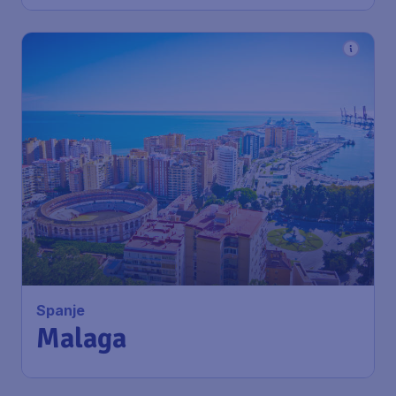
296
*
Spanje
€
vanaf
Malaga
Amsterdam
,
Amsterdam Airport
Heenreis:
24 aug
Schiphol
Málaga
,
Luchthaven Málaga
Terugreis:
01 sep
1u geleden gevonden
•
Norwegian Air Shuttle
ASA