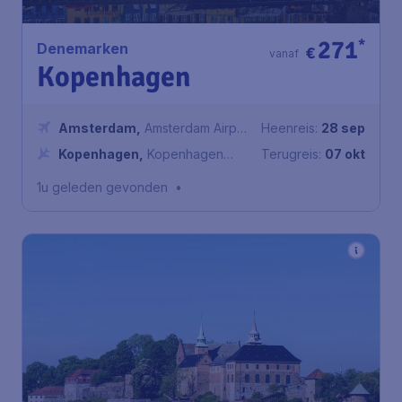
271
*
Denemarken
€
vanaf
Kopenhagen
Amsterdam
,
Amsterdam Airport
Heenreis:
28 sep
Schiphol
Kopenhagen
,
Kopenhagen
Terugreis:
07 okt
luchthaven
1u geleden gevonden
•