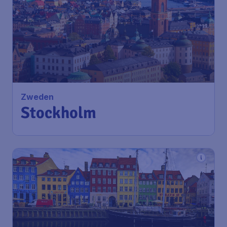
254
*
Zweden
€
vanaf
Stockholm
Amsterdam
,
Amsterdam
Heenreis:
14 sep
Airport Schiphol
Stockholm
,
Luchthaven
Terugreis:
22 sep
Stockholm-Arlanda
1u geleden gevonden
•