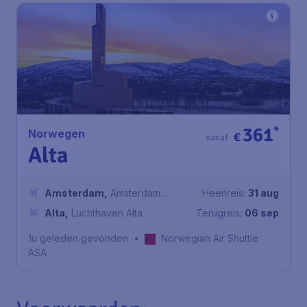
361
*
Norwegen
€
vanaf
Alta
Amsterdam
,
Amsterdam
Heenreis:
31 aug
Airport Schiphol
Alta
,
Luchthaven Alta
Terugreis:
06 sep
1u geleden gevonden
•
Norwegian Air Shuttle
ASA