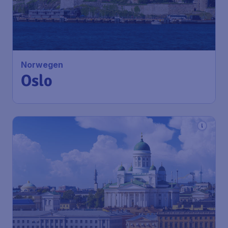
162
*
Norwegen
€
vanaf
Oslo
Amsterdam
,
Amsterdam
Heenreis:
14 sep
Airport Schiphol
Oslo
,
Luchthaven Oslo
Terugreis:
23 sep
Gardermoen
1u geleden gevonden
•
310
*
Finland
€
vanaf