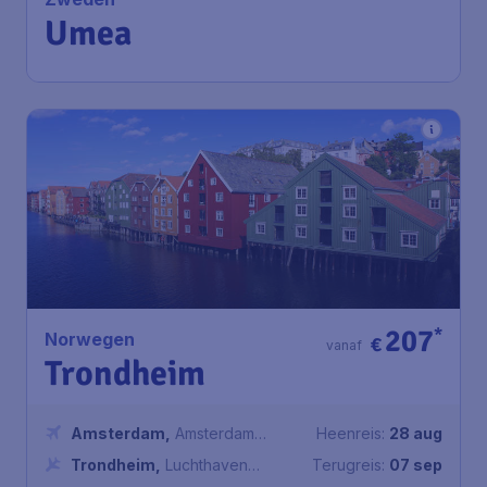
Umea
207
*
Norwegen
€
vanaf
Trondheim
Amsterdam
,
Amsterdam
Heenreis:
28 aug
Airport Schiphol
Trondheim
,
Luchthaven
Terugreis:
07 sep