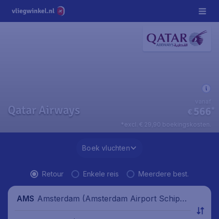
vanaf
Qatar Airways
566
*
€
*excl. € 29,90 boekingskosten.
Boek vluchten
Retour
Enkele reis
Meerdere best.
Amsterdam (Amsterdam Airport Schipho
AMS
l), Nederland