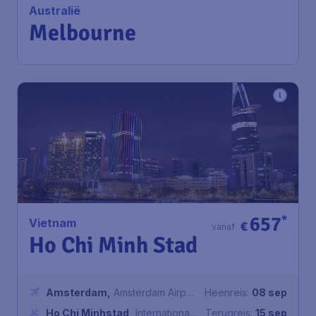
Airport Schiphol
Melbourne
,
Melbourne Airport
Terugreis:
07 dec
1u geleden gevonden
•
Qatar Airways
657
*
Vietnam
€
vanaf
Ho Chi Minh Stad
Amsterdam
,
Amsterdam Airport
Heenreis:
08 sep
Schiphol
Ho Chi Minhstad
,
Internationale
Terugreis:
15 sep