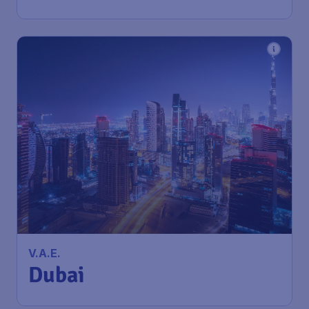
1u geleden gevonden
•
Qatar Airways
538
*
V.A.E.
€
vanaf
Dubai
Amsterdam
,
Amsterdam
Heenreis:
29 okt
Airport Schiphol
Dubai
,
internationale
Terugreis:
05 nov
luchthaven van dubai
1u geleden gevonden
•
Qatar Airways