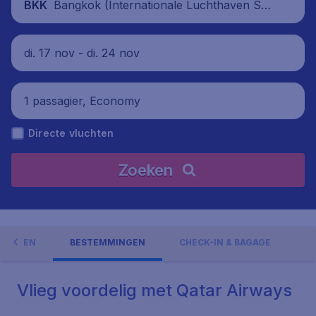
Bangkok (Internationale Luchthaven Suv
BKK
arnabhumi), Thailand
di. 17 nov - di. 24 nov
1 passagier, Economy
Directe vluchten
Zoeken
EDINGEN
BESTEMMINGEN
CHECK-IN & BAGAGE
Vlieg voordelig met Qatar Airways