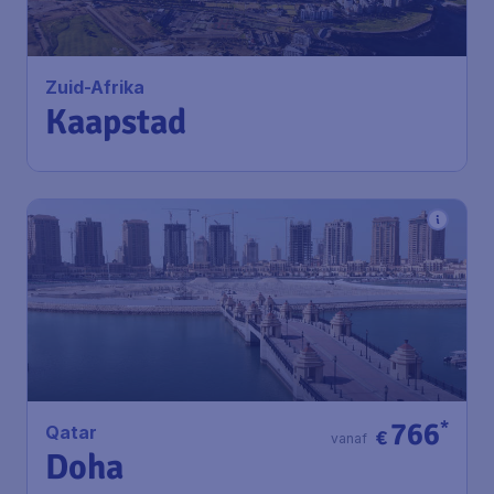
Kaapstad
Amsterdam
,
Amsterdam Airport
Heenreis:
24 sep
Schiphol
Kaapstad
,
Cape Town
Terugreis:
01 okt
International Airport
1u geleden gevonden
•
Qatar Airways
766
*
Qatar
€
vanaf
Doha