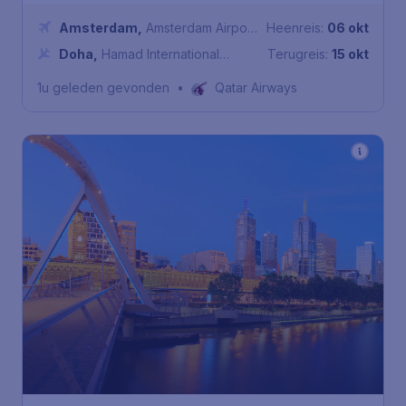
Amsterdam
,
Amsterdam Airport
Heenreis:
06 okt
Schiphol
Doha
,
Hamad International
Terugreis:
15 okt
Airport
1u geleden gevonden
•
Qatar Airways
1.293
*
Australië
€
vanaf
Melbourne
Amsterdam
,
Amsterdam
Heenreis:
26 nov