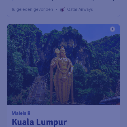
luchthaven Tan Son Nhat
1u geleden gevonden
•
Qatar Airways
592
*
Maleisië
€
vanaf
Kuala Lumpur
Amsterdam
,
Amsterdam Airport
Heenreis:
05 nov
Schiphol
Kuala Lumpur
,
Kuala Lumpur
Terugreis:
12 nov
International Airport