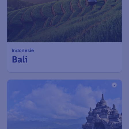
650
*
Indonesië
€
vanaf
Bali
Amsterdam
,
Amsterdam
Heenreis:
30 nov
Airport Schiphol
Bali
,
Luchthaven Ngurah Rai
Terugreis:
07 dec
1u geleden gevonden
•
Qatar Airways