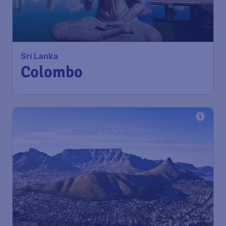
Colombo
Amsterdam
,
Amsterdam Airport
Heenreis:
23 nov
Schiphol
Colombo
,
Bandaranaike
Terugreis:
01 dec
International Airport
1u geleden gevonden
•
Qatar Airways
774
*
Zuid-Afrika
€
vanaf