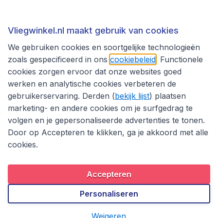
Thema's
Vliegwinkel.nl maakt gebruik van cookies
We gebruiken cookies en soortgelijke technologieën
zoals gespecificeerd in ons
cookiebeleid
. Functionele
cookies zorgen ervoor dat onze websites goed
werken en analytische cookies verbeteren de
gebruikerservaring. Derden (
bekijk lijst
) plaatsen
marketing- en andere cookies om je surfgedrag te
volgen en je gepersonaliseerde advertenties te tonen.
Door op Accepteren te klikken, ga je akkoord met alle
cookies.
Toegankelijkheidsverklaring
Algemene voorwaarden
Disclaimer
Privacybeleid
Cookies
Accepteren
Copyright © 2026
Personaliseren
Weigeren