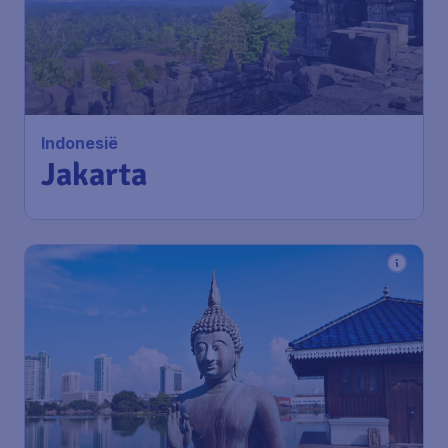
Indonesië
Jakarta
622
*
Sri Lanka
€
vanaf