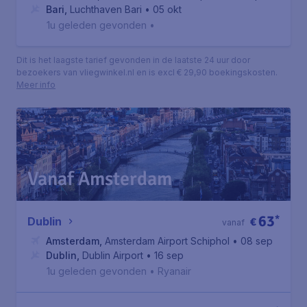
Bari
,
Luchthaven Bari
• 05 okt
1u geleden gevonden
•
Dit is het laagste tarief gevonden in de laatste 24 uur door
bezoekers van vliegwinkel.nl en is excl € 29,90 boekingskosten.
Meer info
Vanaf Amsterdam
63
*
Dublin
€
vanaf
Amsterdam
,
Amsterdam Airport Schiphol
• 08 sep
Dublin
,
Dublin Airport
• 16 sep
1u geleden gevonden
•
Ryanair