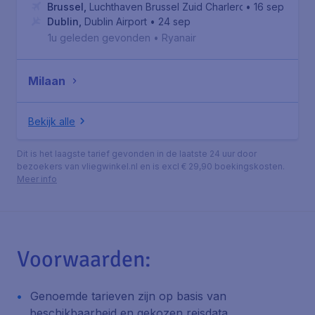
Brussel
,
Luchthaven Brussel Zuid Charleroi
• 16 sep
Dublin
,
Dublin Airport
• 24 sep
1u geleden gevonden
•
Ryanair
Milaan
Bekijk alle
Dit is het laagste tarief gevonden in de laatste 24 uur door
bezoekers van vliegwinkel.nl en is excl € 29,90 boekingskosten.
Meer info
Voorwaarden:
Genoemde tarieven zijn op basis van
beschikbaarheid en gekozen reisdata.