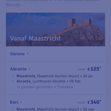
Meer info
Vanaf Maastricht
Gerona
125
*
Alicante
€
vanaf
Maastricht
,
Maastricht Aachen Airport
• 28 jan
Alicante
,
Luchthaven Alicante
• 08 feb
1u geleden gevonden
•
Transavia
340
*
Bari
€
vanaf
Maastricht
,
Maastricht Aachen Airport
• 26 sep