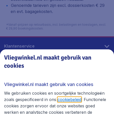
Genoemde tarieven zijn excl. dossierkosten € 29
en evt. bagagekosten.
*Vanaf-prijzen op retourbasis, incl. belastingen en toeslagen, excl.
€ 29,90 boekingskosten.
Klantenservice
Vliegwinkel.nl maakt gebruik van
cookies
Vliegwinkel.nl
Thema's
Vliegwinkel.nl maakt gebruik van cookies
We gebruiken cookies en soortgelijke technologieën
zoals gespecificeerd in ons
cookiebeleid
. Functionele
cookies zorgen ervoor dat onze websites goed
werken en analytische cookies verbeteren de