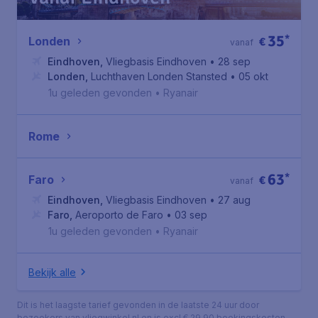
35
*
Londen
€
vanaf
Eindhoven
,
Vliegbasis Eindhoven
• 28 sep
Londen
,
Luchthaven Londen Stansted
• 05 okt
1u geleden gevonden
•
Ryanair
Rome
63
*
Faro
€
vanaf
Eindhoven
,
Vliegbasis Eindhoven
• 27 aug
Faro
,
Aeroporto de Faro
• 03 sep
1u geleden gevonden
•
Ryanair
Bekijk alle
Dit is het laagste tarief gevonden in de laatste 24 uur door
bezoekers van vliegwinkel.nl en is excl € 29,90 boekingskosten.