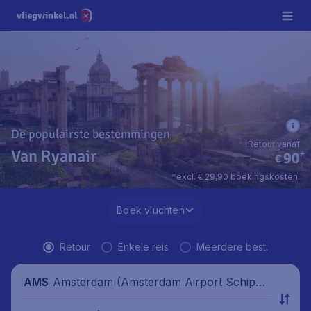
De populairste bestemmingen
Retour vanaf
Van Ryanair
90
*
€
*excl. € 29,90 boekingskosten.
Boek vluchten
Retour
Enkele reis
Meerdere best.
Amsterdam (Amsterdam Airport Schipho
AMS
l), Nederland