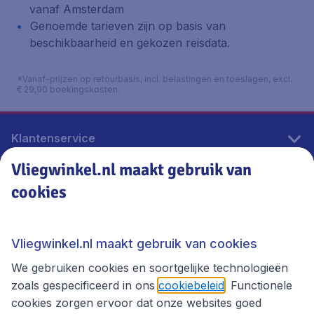
vanaf Amsterdam
Genoemde tarieven zijn op basis van
beschikbaarheid en gekozen reisdata.
*Vanaf-prijzen op retourbasis, incl. belastingen en toeslagen, excl.
€ 29,90 boekingskosten.
Klantenservice
Vliegwinkel.nl maakt gebruik van
cookies
Vliegwinkel.nl
Thema's
Vliegwinkel.nl maakt gebruik van cookies
We gebruiken cookies en soortgelijke technologieën
zoals gespecificeerd in ons
cookiebeleid
. Functionele
cookies zorgen ervoor dat onze websites goed