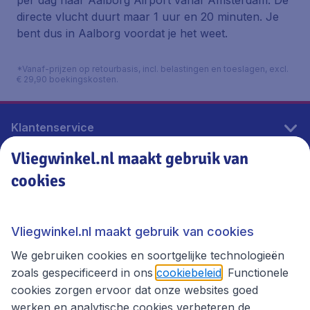
per dag naar Aalborg Airport vanaf Amsterdam. De
directe vlucht duurt maar 1 uur en 20 minuten. Je
bent dus in Aalborg voordat je het weet.
*Vanaf-prijzen op retourbasis, incl. belastingen en toeslagen, excl.
€ 29,90 boekingskosten.
Klantenservice
Vliegwinkel.nl maakt gebruik van
cookies
Vliegwinkel.nl
Thema's
Vliegwinkel.nl maakt gebruik van cookies
We gebruiken cookies en soortgelijke technologieën
zoals gespecificeerd in ons
cookiebeleid
. Functionele
cookies zorgen ervoor dat onze websites goed
werken en analytische cookies verbeteren de