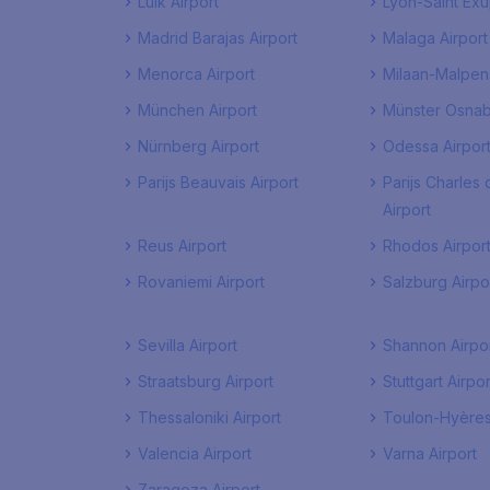
Luik Airport
Lyon-Saint Exu
Madrid Barajas Airport
Malaga Airport
Menorca Airport
Milaan-Malpens
München Airport
Münster Osnab
Nürnberg Airport
Odessa Airpor
Parijs Beauvais Airport
Parijs Charles 
Airport
Reus Airport
Rhodos Airpor
Rovaniemi Airport
Salzburg Airpo
Sevilla Airport
Shannon Airpo
Straatsburg Airport
Stuttgart Airpor
Thessaloniki Airport
Toulon-Hyères
Valencia Airport
Varna Airport
Zaragoza Airport