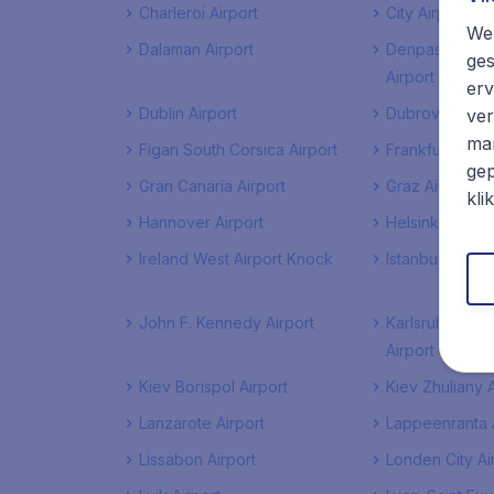
Charleroi Airport
City Airport B
We 
Dalaman Airport
Denpasar Inter
ges
Airport
erv
Dublin Airport
Dubrovnik Airp
ver
mar
Figari South Corsica Airport
Frankfurt Airpo
gep
Gran Canaria Airport
Graz Airport
kli
Hannover Airport
Helsinki Vantaa
Ireland West Airport Knock
Istanbul Atatur
John F. Kennedy Airport
Karlsruhe Bad
Airport
Kiev Borispol Airport
Kiev Zhuliany A
Lanzarote Airport
Lappeenranta A
Lissabon Airport
Londen City Ai