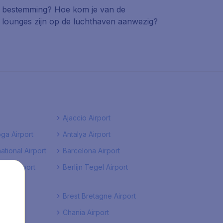
 je bestemming? Hoe kom je van de
of lounges zijn op de luchthaven aanwezig?
Ajaccio Airport
ga Airport
Antalya Airport
ational Airport
Barcelona Airport
eld Airport
Berlijn Tegel Airport
ort
Brest Bretagne Airport
Chania Airport