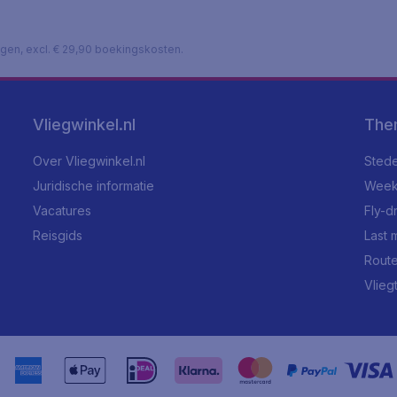
lagen, excl. € 29,90 boekingskosten.
Vliegwinkel.nl
The
Over Vliegwinkel.nl
Stede
Juridische informatie
Week
Vacatures
Fly-d
Reisgids
Last 
Rout
Vlieg