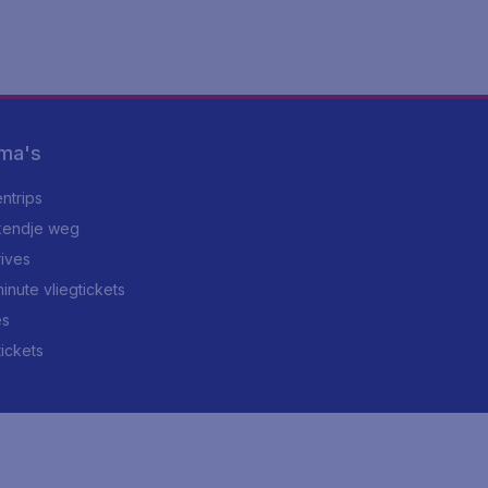
ma's
ntrips
endje weg
rives
minute vliegtickets
es
tickets