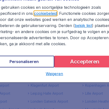
remen
Corfu Airport
Cork Airport
gebruiken cookies en soortgelijke technologieën zoals
national
Dortmund Airport
Dresden Airpor
pecificeerd in ons
cookiebeleid
. Functionele cookies zorge
oor dat onze websites goed werken en analytische cookie
ort
Düsseldorf Airport
Eindhoven Airp
beteren de gebruikerservaring. Derden (
bekijk lijst
) plaatse
keting- en andere cookies om je surfgedrag te volgen en j
rt
Friedrichshafen Airport
Fuerteventura 
ersonaliseerde advertenties te tonen. Door op Accepteren
Groningen Airport Eelde
Hahn Airport
kken, ga je akkoord met alle cookies.
 Airport
Heraklion Airport
Ibiza Airport
k Airport
Istanbul Sabiha Gokcen
Izmir Adnan M
Accepteren
Personaliseren
Airport
Airport
en-Baden
Kerry Airport
Keulen Bonn Ai
Weigeren
irport
Klagenfurt Airport
Kopenhagen Ai
irport
Leipzig Halle Airport
Lille Airport
rport
Londen Gatwick Airport
Londen Heathr