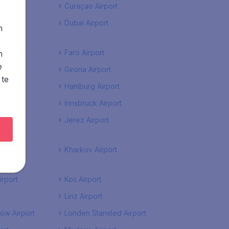
Curaçao Airport
t
Dubai Airport
n
s
ort
Faro Airport
n
e
Airport
Girona Airport
 te
Hamburg Airport
Innsbruck Airport
enderes
Jerez Airport
rport
Kharkov Airport
rport
Kos Airport
Linz Airport
ow Airport
Londen Stansted Airport