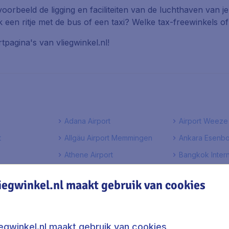
voorbeeld de ligging en faciliteiten van de luchthaven van
jk een ritje met de bus of een taxi? Welke tax-freewinkels 
tpagina's van vliegwinkel.nl!
Adana Airport
Airport Weeze
t
Allgäu Airport Memmingen
Ankara Esenbo
Athene Airport
Bangkok Intern
Bergerac Airport
Berlijn Schönef
iegwinkel.nl maakt gebruik van cookies
Billund Airport
Bordeaux Airp
t
Budapest Ferihegy Airport
Burgas Airport
iegwinkel.nl maakt gebruik van cookies