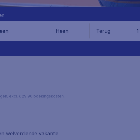
en
Heen
Terug
1
en
lagen, excl. € 29,90 boekingskosten.
een welverdiende vakantie.