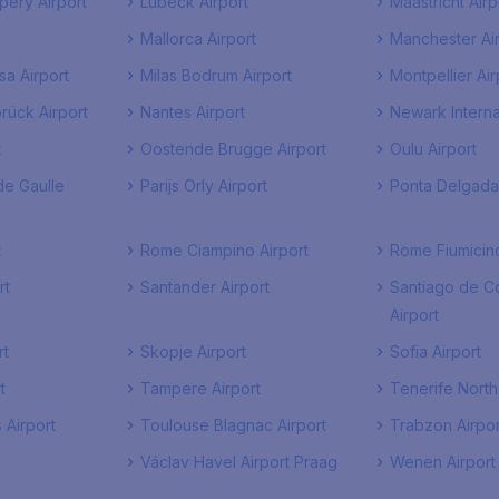
péry Airport
Lübeck Airport
Maastricht Airp
Mallorca Airport
Manchester Air
a Airport
Milas Bodrum Airport
Montpellier Air
rück Airport
Nantes Airport
Newark Interna
t
Oostende Brugge Airport
Oulu Airport
de Gaulle
Parijs Orly Airport
Ponta Delgada 
t
Rome Ciampino Airport
Rome Fiumicino
rt
Santander Airport
Santiago de C
Airport
rt
Skopje Airport
Sofia Airport
t
Tampere Airport
Tenerife North
 Airport
Toulouse Blagnac Airport
Trabzon Airpor
Václav Havel Airport Praag
Wenen Airport