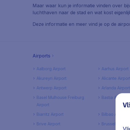
Maar waar kun je informatie vinden over bij
luchthaven naar de stad en wat kost eigenli
Deze informatie en meer vind je op de airpor
Airports
Aalborg Airport
Aarhus Airport
Akureyri Airport
Alicante Airpor
Antwerp Airport
Arlanda Airport
Basel Mulhouse Freiburg
Bastia Airport
Vl
Airport
Biarritz Airport
Bilbao Airport
Brive Airport
Brussels Airpor
Vl