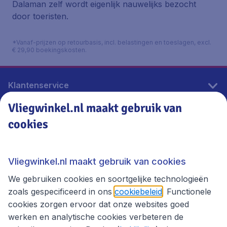
Dalaman zelf wordt eigenlijk nauwelijks bezocht
door toeristen.
*Vanaf-prijzen op retourbasis, incl. belastingen en toeslagen, excl.
€ 29,90 boekingskosten.
Klantenservice
Vliegwinkel.nl maakt gebruik van
cookies
Vliegwinkel.nl
Thema's
Vliegwinkel.nl maakt gebruik van cookies
We gebruiken cookies en soortgelijke technologieën
zoals gespecificeerd in ons
cookiebeleid
. Functionele
cookies zorgen ervoor dat onze websites goed
werken en analytische cookies verbeteren de