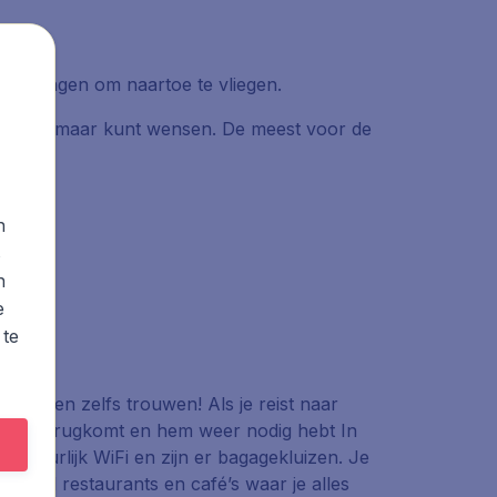
stemmingen om naartoe te vliegen.
en die je maar kunt wensen. De meest voor de
n
s
n
e
 te
 doen en zelfs trouwen! Als je reist naar
tot je terugkomt en hem weer nodig hebt In
 natuurlijk WiFi en zijn er bagagekluizen. Je
 veel restaurants en café’s waar je alles