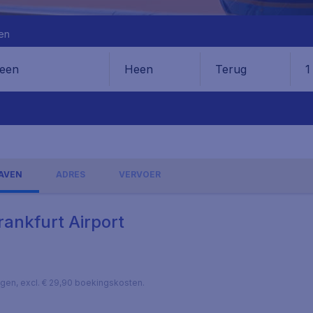
en
Heen
Terug
1
en
AVEN
ADRES
VERVOER
rankfurt Airport
lagen, excl. € 29,90 boekingskosten.