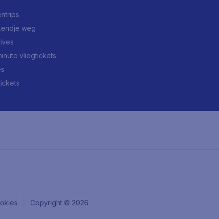
ntrips
endje weg
rives
minute vliegtickets
es
tickets
okies
Copyright © 2026