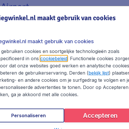
 Airport
iegwinkel.nl maakt gebruik van cookies
uchthavens van Europa met drie terminals en honderden be
 als Frankfurt Airport, vind je natuurlijk alle voorziening
iegwinkel.nl maakt gebruik van cookies
gebruiken cookies en soortgelijke technologieën zoals
pecificeerd in ons
cookiebeleid
. Functionele cookies zorge
oor dat onze websites goed werken en analytische cookie
beteren de gebruikerservaring. Derden (
bekijk lijst
) plaatse
keting- en andere cookies om je surfgedrag te volgen en j
ersonaliseerde advertenties te tonen. Door op Accepteren
kken, ga je akkoord met alle cookies.
e maar nodig kunt hebben op je reis. Je kunt er je was laten
achterlaten op Frankfurt Airport, waar hij bewaard wordt 
Accepteren
Personaliseren
 van het vliegveld dat nooit slaapt ontsnappen. Verder is er
er of roken in een comfortabele rokersruimte. Ook zijn er