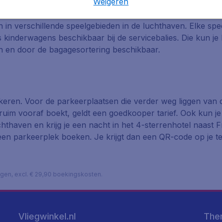
Weigeren
liaanse gerechten en chique drie- of vijfgangendiners.
n in verschillende speelgebieden in de luchthaven. Elke spe
s kinderwagens beschikbaar bij de servicebalies. Die kun je 
en en door de bagagesortering beschikbaar.
rkeren. Voor de parkeerplaatsen die verder weg liggen van 
 ruim vooraf boekt, geldt een goedkooper tarief. Ook kun je
thaven en krijg je een nacht in het 4-sterrenhotel naast Fr
en parkeerplek boeken. Je krijgt dan een QR-code op je tele
lagen, excl. € 29,90 boekingskosten.
Vliegwinkel.nl
The