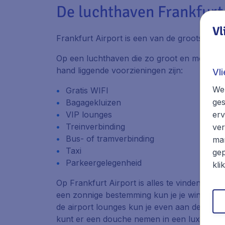
De luchthaven Frankfurt
Vl
Frankfurt Airport is een van de grootste l
Op een luchthaven die zo groot en modern is
hand liggende voorzieningen zijn:
Vl
We 
Gratis WIFI
ges
Bagagekluizen
VIP lounges
erv
Treinverbinding
ver
Bus- of tramverbinding
mar
Taxi
gep
Parkeergelegenheid
kli
Op Frankfurt Airport is alles te vinden wat j
een zonnige bestemming kun je je winterjas 
de airport lounges kun je even aan de drukte
kunt er een douche nemen in een luxe badkam