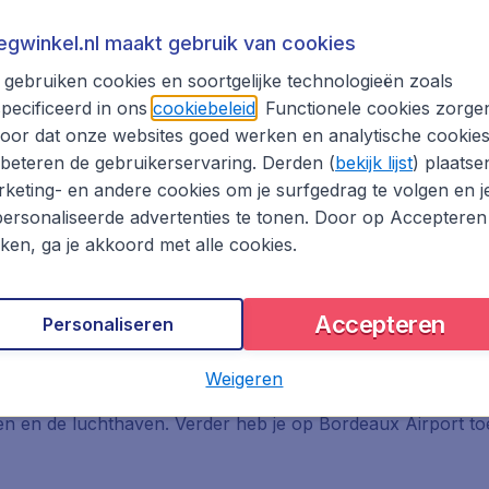
Airport
iegwinkel.nl maakt gebruik van cookies
gebruiken cookies en soortgelijke technologieën zoals
esten van Bordeaux. De prachtige stad Bordeaux heeft een 
pecificeerd in ons
cookiebeleid
. Functionele cookies zorge
stad staat bekend om de wijn die ernaar vernoemd is en het
e stad om te ontdekken.
oor dat onze websites goed werken en analytische cookie
beteren de gebruikerservaring. Derden (
bekijk lijst
) plaatse
ende voorzieningen voor je klaar:
keting- en andere cookies om je surfgedrag te volgen en j
ersonaliseerde advertenties te tonen. Door op Accepteren
kken, ga je akkoord met alle cookies.
Accepteren
Personaliseren
t aanbod aan winkels en eetgelegenheden. Er zijn 2 resta
Weigeren
eren en genieten van de goede service en wijn. Verder besch
gen en de luchthaven. Verder heb je op Bordeaux Airport toeg