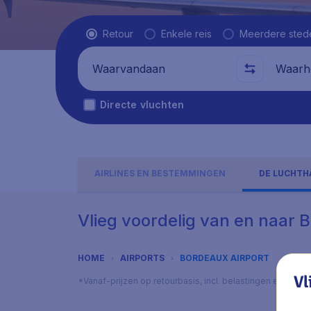
Vluchttype
Retour
Enkele reis
Meerdere sted
Waarvandaan
Waarhe
Directe vluchten
AIRLINES EN BESTEMMINGEN
DE LUCHTH
Vlieg voordelig van en naar 
HOME
AIRPORTS
BORDEAUX AIRPORT
Vl
*Vanaf-prijzen op retourbasis, incl. belastingen en toes