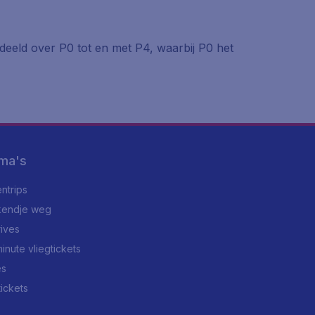
deeld over P0 tot en met P4, waarbij P0 het
ma's
ntrips
endje weg
rives
minute vliegtickets
es
tickets