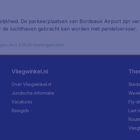
ijkheid. De parkeerplaatsen van Bordeaux Airport zijn ver
naar de luchthaven gebracht kan worden met pendelvervoer.
lagen, excl. € 29,90 boekingskosten.
Vliegwinkel.nl
The
Over Vliegwinkel.nl
Stede
Juridische informatie
Week
Vacatures
Fly-d
Reisgids
Last 
Rout
Vlieg