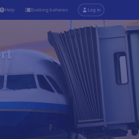
Help
Boeking beheren
Log in
rt