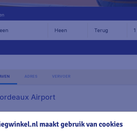
en
Heen
Terug
1
en
AVEN
ADRES
VERVOER
Bordeaux Airport
iegwinkel.nl maakt gebruik van cookies
lagen, excl. € 29,90 boekingskosten.