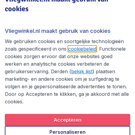
cookies
Vliegwinkel.nl
Thema's
Vliegwinkel.nl maakt gebruik van cookies
We gebruiken cookies en soortgelijke technologieën
zoals gespecificeerd in ons
cookiebeleid
. Functionele
cookies zorgen ervoor dat onze websites goed
werken en analytische cookies verbeteren de
gebruikerservaring. Derden (
bekijk lijst
) plaatsen
marketing- en andere cookies om je surfgedrag te
volgen en je gepersonaliseerde advertenties te tonen.
Door op Accepteren te klikken, ga je akkoord met alle
cookies.
Toegankelijkheidsverklaring
Algemene voorwaarden
Disclaimer
Privacybeleid
Cookies
Accepteren
Copyright © 2026
Personaliseren