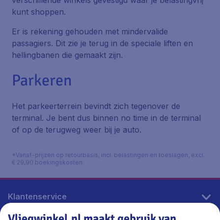
verschillende winkels gevestigd waar je belastingvrij
kunt shoppen.
Er is rekening gehouden met mindervalide
passagiers. Dit zie je terug in de speciale liften en
hellingbanen die gemaakt zijn.
Parkeren
Het parkeerterrein bevindt zich tegenover de
terminal. Je bent dus binnen no time in de terminal
of op de terugweg weer bij je auto.
*Vanaf-prijzen op retourbasis, incl. belastingen en toeslagen, excl.
€ 29,90 boekingskosten.
Klantenservice
Vliegwinkel.nl maakt gebruik van