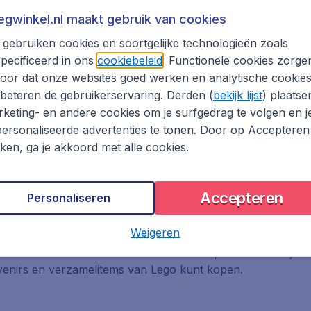
rport
iegwinkel.nl maakt gebruik van cookies
gebruiken cookies en soortgelijke technologieën zoals
naar Billund Airport om het naastgelegen attractiepark Leg
pecificeerd in ons
cookiebeleid
. Functionele cookies zorge
oor dat onze websites goed werken en analytische cookie
oorzieningen:
beteren de gebruikerservaring. Derden (
bekijk lijst
) plaatse
keting- en andere cookies om je surfgedrag te volgen en j
ersonaliseerde advertenties te tonen. Door op Accepteren
kken, ga je akkoord met alle cookies.
Accepteren
Personaliseren
den, waar je keuze hebt uit een ruim assortiment aan hapje
Weigeren
n in de VIP lounge (tegen betaling) en en zijn er bagagekl
luchthaven van Billund. Omdat Billund Airport zo dichtbij he
uvenirs en verzamelitems van Lego kunt kopen.