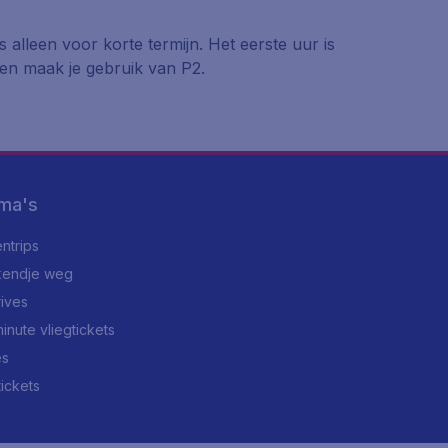
is alleen voor korte termijn. Het eerste uur is
ren maak je gebruik van P2.
ma's
ntrips
endje weg
rives
minute vliegtickets
es
tickets