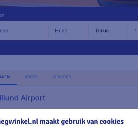
en
Heen
Terug
1
en
AVEN
ADRES
VERVOER
illund Airport
iegwinkel.nl maakt gebruik van cookies
lagen, excl. € 29,90 boekingskosten.