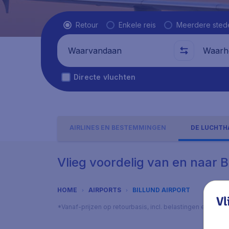
Vluchttype
Retour
Enkele reis
Meerdere sted
Waarvandaan
Waarhe
Directe vluchten
AIRLINES EN BESTEMMINGEN
DE LUCHTH
Vlieg voordelig van en naar B
HOME
AIRPORTS
BILLUND AIRPORT
Vl
*Vanaf-prijzen op retourbasis, incl. belastingen en toes