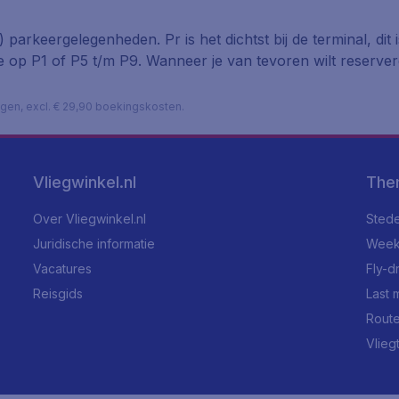
) parkeergelegenheden. Pr is het dichtst bij de terminal, dit 
 je op P1 of P5 t/m P9. Wanneer je van tevoren wilt reserve
lagen, excl. € 29,90 boekingskosten.
Vliegwinkel.nl
The
Over Vliegwinkel.nl
Stede
Juridische informatie
Week
Vacatures
Fly-d
Reisgids
Last 
Rout
Vlieg