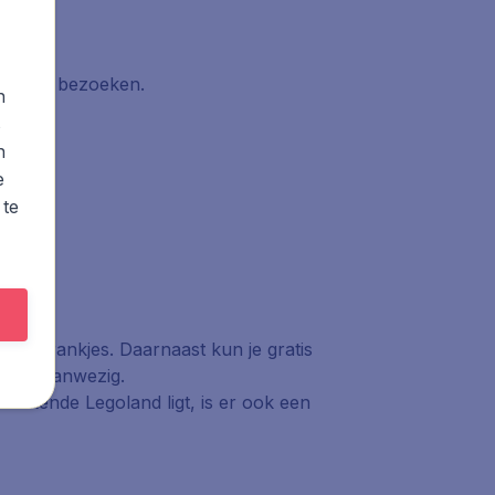
oland te bezoeken.
n
s
n
e
 te
s en drankjes. Daarnaast kun je gratis
uizen aanwezig.
t bekende Legoland ligt, is er ook een