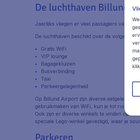
De luchthaven Billund Ai
Vl
We 
Jaarlijks vliegen er veel passagiers van en 
ges
erv
De luchthaven beschikt over de volgende v
ver
Gratis WiFi
mar
VIP lounge
gep
Bagagekluizen
kli
Busverbinding
Taxi
Parkeergelegenheid
Op Billund Airport zijn diverse eetgelegenhe
gebruikmaken van WiFi, kun je tot rust kome
Ook zijn er diverse winkels te vinden op de 
speciale Lego-winkel gevestigd, waar je so
Parkeren