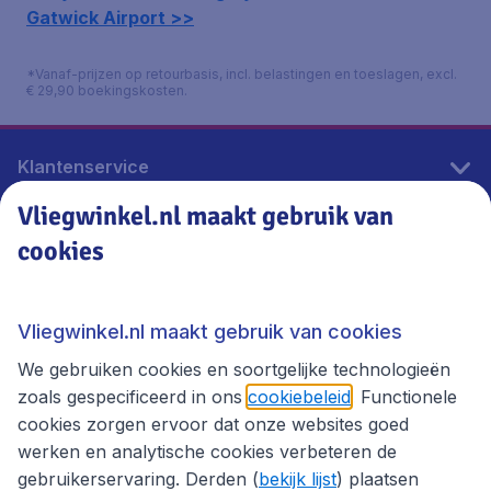
Gatwick Airport >>
*Vanaf-prijzen op retourbasis, incl. belastingen en toeslagen, excl.
€ 29,90 boekingskosten.
Klantenservice
Vliegwinkel.nl maakt gebruik van
cookies
Vliegwinkel.nl
Thema's
Vliegwinkel.nl maakt gebruik van cookies
We gebruiken cookies en soortgelijke technologieën
zoals gespecificeerd in ons
cookiebeleid
. Functionele
cookies zorgen ervoor dat onze websites goed
werken en analytische cookies verbeteren de
gebruikerservaring. Derden (
bekijk lijst
) plaatsen