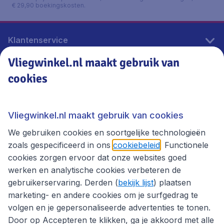
€ 29,90 boekingskosten.
Klantenservice
Vliegwinkel.nl maakt gebruik van
cookies
Vliegwinkel.nl
Thema's
Vliegwinkel.nl maakt gebruik van cookies
We gebruiken cookies en soortgelijke technologieën
zoals gespecificeerd in ons
cookiebeleid
. Functionele
cookies zorgen ervoor dat onze websites goed
werken en analytische cookies verbeteren de
gebruikerservaring. Derden (
bekijk lijst
) plaatsen
marketing- en andere cookies om je surfgedrag te
volgen en je gepersonaliseerde advertenties te tonen.
Door op Accepteren te klikken, ga je akkoord met alle