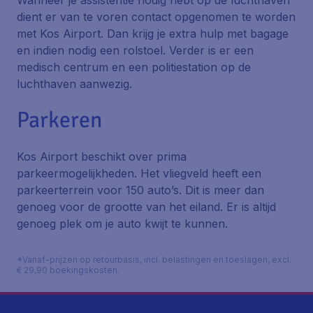
Wanneer je assistentie nodig hebt op de luchthaven
dient er van te voren contact opgenomen te worden
met Kos Airport. Dan krijg je extra hulp met bagage
en indien nodig een rolstoel. Verder is er een
medisch centrum en een politiestation op de
luchthaven aanwezig.
Parkeren
Kos Airport beschikt over prima
parkeermogelijkheden. Het vliegveld heeft een
parkeerterrein voor 150 auto’s. Dit is meer dan
genoeg voor de grootte van het eiland. Er is altijd
genoeg plek om je auto kwijt te kunnen.
*Vanaf-prijzen op retourbasis, incl. belastingen en toeslagen, excl.
€ 29,90 boekingskosten.