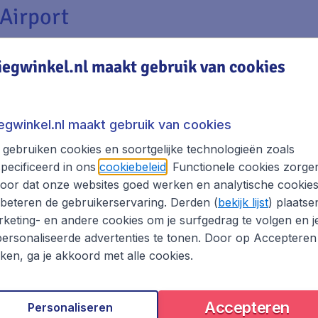
Airport
) is een van de drukste vliegvelden van Duitsland. Dat k
iegwinkel.nl maakt gebruik van cookies
 mooie bestemming München, populair voor stedentrips en 
m jouw reis zo comfortabel mogelijk te laten verlopen:
iegwinkel.nl maakt gebruik van cookies
gebruiken cookies en soortgelijke technologieën zoals
pecificeerd in ons
cookiebeleid
. Functionele cookies zorge
oor dat onze websites goed werken en analytische cookie
beteren de gebruikerservaring. Derden (
bekijk lijst
) plaatse
keting- en andere cookies om je surfgedrag te volgen en j
ersonaliseerde advertenties te tonen. Door op Accepteren
kken, ga je akkoord met alle cookies.
eningen waar je gebruik van kunt maken. Er bevindt zich 
er verschillende bagagekluizen waar je je spullen tijdelijk 
 WiFi - Internet voorziening beschikbaar gesteld.
Accepteren
Personaliseren