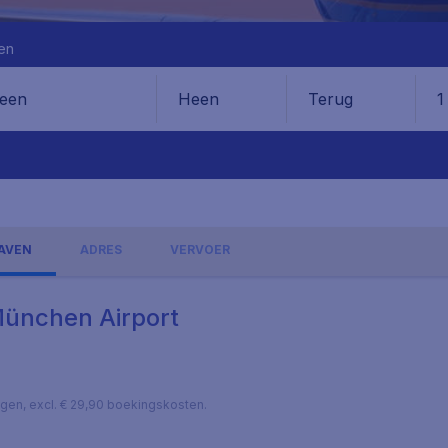
en
Heen
Terug
1
en
AVEN
ADRES
VERVOER
München Airport
lagen, excl. € 29,90 boekingskosten.