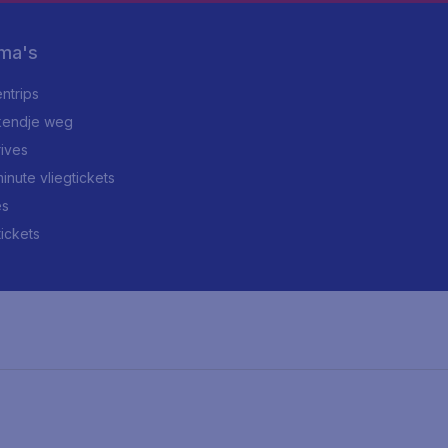
ma's
ntrips
endje weg
rives
minute vliegtickets
es
tickets