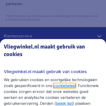
parkeren.
*Vanaf-prijzen op retourbasis, incl. belastingen en toeslagen, excl.
€ 29,90 boekingskosten.
Klantenservice
Vliegwinkel.nl maakt gebruik van
cookies
Vliegwinkel.nl
Thema's
Vliegwinkel.nl maakt gebruik van cookies
We gebruiken cookies en soortgelijke technologieën
zoals gespecificeerd in ons
cookiebeleid
. Functionele
cookies zorgen ervoor dat onze websites goed
werken en analytische cookies verbeteren de
gebruikerservaring. Derden (
bekijk lijst
) plaatsen