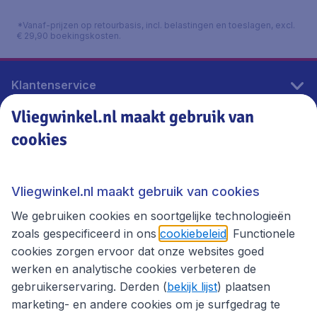
*Vanaf-prijzen op retourbasis, incl. belastingen en toeslagen, excl.
€ 29,90 boekingskosten.
Klantenservice
Vliegwinkel.nl maakt gebruik van
cookies
Vliegwinkel.nl
Thema's
Vliegwinkel.nl maakt gebruik van cookies
We gebruiken cookies en soortgelijke technologieën
zoals gespecificeerd in ons
cookiebeleid
. Functionele
cookies zorgen ervoor dat onze websites goed
werken en analytische cookies verbeteren de
gebruikerservaring. Derden (
bekijk lijst
) plaatsen
marketing- en andere cookies om je surfgedrag te