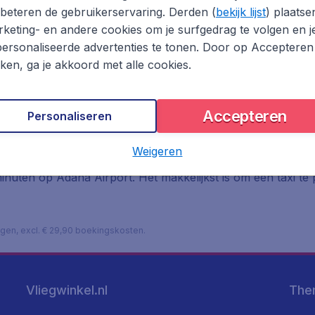
beteren de gebruikerservaring. Derden (
bekijk lijst
) plaatse
keting- en andere cookies om je surfgedrag te volgen en j
ersonaliseerde advertenties te tonen. Door op Accepteren
kken, ga je akkoord met alle cookies.
Accepteren
Personaliseren
ort
Weigeren
nuten op Adana Airport. Het makkelijkst is om een taxi te
lagen, excl. € 29,90 boekingskosten.
Vliegwinkel.nl
The