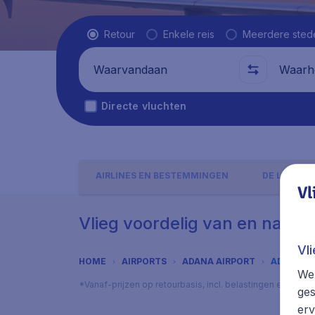
Vluchttype
Retour
Enkele reis
Meerdere sted
Waarvandaan
Waarhe
Directe vluchten
AIRLINES EN BESTEMMINGEN
DE LUCHTH
Vl
Vlieg voordelig van en naar 
Vl
HOME
AIRPORTS
ADANA AIRPORT
ADRES
We 
*Vanaf-prijzen op retourbasis, incl. belastingen en toes
ges
erv