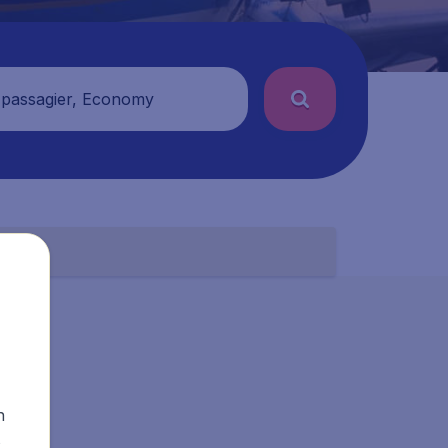
 passagier, Economy
n
s