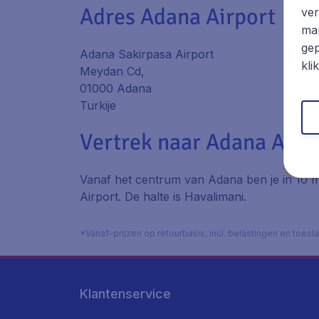
Adres Adana Airport
ver
mar
gep
Adana Sakirpasa Airport
kli
Meydan Cd,
01000 Adana
Turkije
Vertrek naar Adana Airp
Vanaf het centrum van Adana ben je in 10 mi
Airport. De halte is Havalimani.
*Vanaf-prijzen op retourbasis, incl. belastingen en toes
Klantenservice