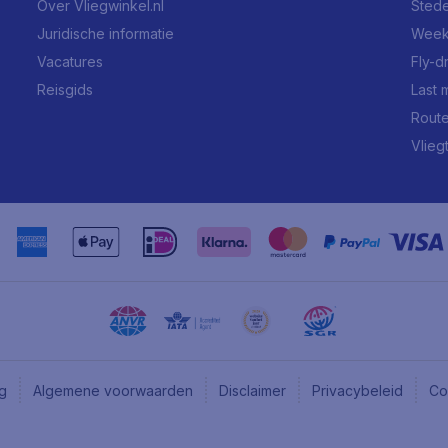
Over Vliegwinkel.nl
Stede
Juridische informatie
Week
Vacatures
Fly-d
Reisgids
Last 
Rout
Vlieg
ng
Algemene voorwaarden
Disclaimer
Privacybeleid
Co