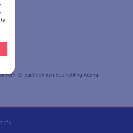
n
e
 te
 pakken. Er gaat ook een bus richting Adana
ma's