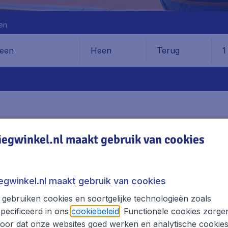
en
Heen
Terug
1
en
AVEN
ADRES
VERVOER
iegwinkel.nl maakt gebruik van cookies
Adana Airport
iegwinkel.nl maakt gebruik van cookies
gebruiken cookies en soortgelijke technologieën zoals
lagen, excl. € 29,90 boekingskosten.
pecificeerd in ons
cookiebeleid
. Functionele cookies zorge
oor dat onze websites goed werken en analytische cookie