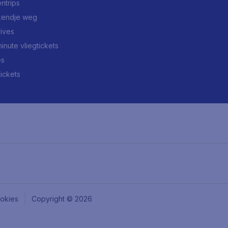
ntrips
endje weg
rives
minute vliegtickets
es
tickets
okies
Copyright © 2026