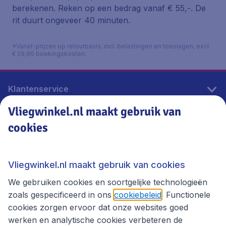
berekenen. Reken op een bedrag vanaf € 55,-. De
rit duurt ongeveer 40 minuten.
*Vanaf-prijzen op retourbasis, incl. belastingen en toeslagen, excl.
€ 29,90 boekingskosten.
Klantenservice
Vliegwinkel.nl maakt gebruik van
cookies
Vliegwinkel.nl
Thema's
Vliegwinkel.nl maakt gebruik van cookies
We gebruiken cookies en soortgelijke technologieën
zoals gespecificeerd in ons
cookiebeleid
. Functionele
cookies zorgen ervoor dat onze websites goed
werken en analytische cookies verbeteren de