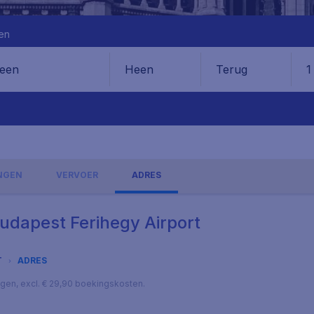
en
Heen
Terug
1
en
INGEN
VERVOER
ADRES
Budapest Ferihegy Airport
T
ADRES
lagen, excl. € 29,90 boekingskosten.