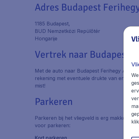
Adres Budapest Ferihegy
1185 Budapest,
BUD Nemzetközi Repülőtér
Vl
Hongarije
Vertrek naar Budapest F
Vl
Met de auto naar Budapest Ferihegy Airport 
We 
rekening met eventuele drukte van en naar het
ges
mist!
erv
ver
Parkeren
mar
gep
Parkeren bij het vliegveld is erg makkelijk. 
kli
voor parkeren:
Kort parkeren