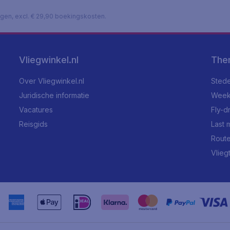
lagen, excl. € 29,90 boekingskosten.
Vliegwinkel.nl
The
Over Vliegwinkel.nl
Stede
Juridische informatie
Week
Vacatures
Fly-d
Reisgids
Last 
Rout
Vlieg