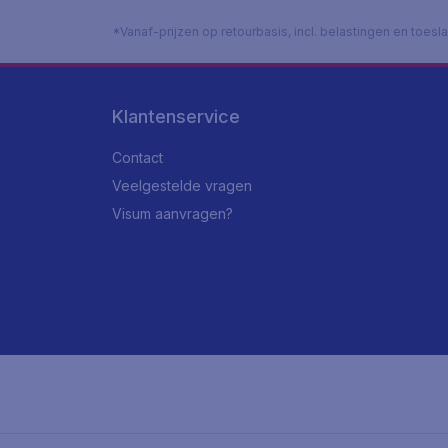
*Vanaf-prijzen op retourbasis, incl. belastingen en toes
Klantenservice
Contact
Veelgestelde vragen
Visum aanvragen?