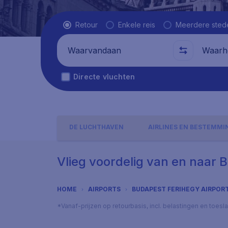
Vluchttype
Retour
Enkele reis
Meerdere sted
Waarvandaan
Waarhe
Directe vluchten
DE LUCHTHAVEN
AIRLINES EN BESTEMM
Vlieg voordelig van en naar 
HOME
AIRPORTS
BUDAPEST FERIHEGY AIRPOR
*Vanaf-prijzen op retourbasis, incl. belastingen en toes