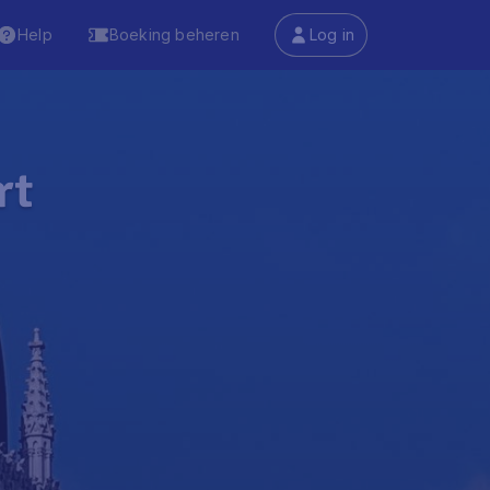
Help
Boeking beheren
Log in
rt