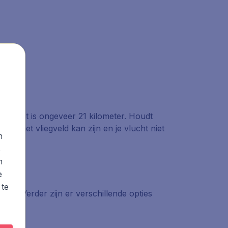
edapest is ongeveer 21 kilometer. Houdt
 op het vliegveld kan zijn en je vlucht niet
n
s
n
e
 te
aakt. Verder zijn er verschillende opties