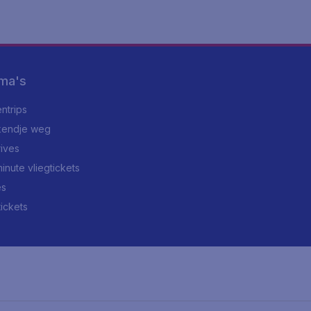
ma's
ntrips
endje weg
rives
minute vliegtickets
es
tickets