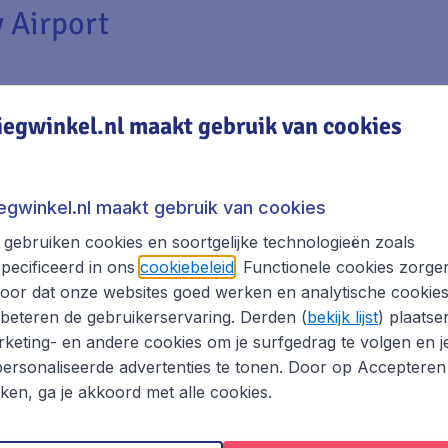
 Airport
iegwinkel.nl maakt gebruik van cookies
erihegy Airport
iegwinkel.nl maakt gebruik van cookies
rijd je over Route 4. De afstand vanaf het centrum van Bo
gebruiken cookies en soortgelijke technologieën zoals
 centrum. Check op tijd de verkeerssituatie zodat je op tijd
pecificeerd in ons
cookiebeleid
. Functionele cookies zorge
oor dat onze websites goed werken en analytische cookie
beteren de gebruikerservaring. Derden (
bekijk lijst
) plaatse
keting- en andere cookies om je surfgedrag te volgen en j
ersonaliseerde advertenties te tonen. Door op Accepteren
Alle parkeerplaatsen bij de luchthaven zijn met camera’s bew
kken, ga je akkoord met alle cookies.