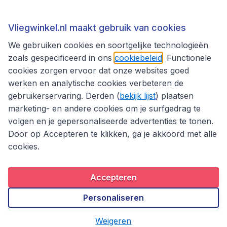
Thema's
Vliegwinkel.nl maakt gebruik van cookies
We gebruiken cookies en soortgelijke technologieën
zoals gespecificeerd in ons
cookiebeleid
. Functionele
cookies zorgen ervoor dat onze websites goed
werken en analytische cookies verbeteren de
gebruikerservaring. Derden (
bekijk lijst
) plaatsen
marketing- en andere cookies om je surfgedrag te
volgen en je gepersonaliseerde advertenties te tonen.
Door op Accepteren te klikken, ga je akkoord met alle
cookies.
Toegankelijkheidsverklaring
Algemene voorwaarden
Disclaimer
Privacybeleid
Cookies
Accepteren
Copyright © 2026
Personaliseren
Weigeren