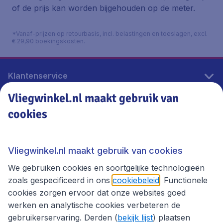
of de prijs kan worden bijgehouden op de meter.
*Vanaf-prijzen op retourbasis, incl. belastingen en toeslagen, excl.
€ 29,90 boekingskosten.
Klantenservice
Vliegwinkel.nl maakt gebruik van
cookies
Vliegwinkel.nl
Thema's
Vliegwinkel.nl maakt gebruik van cookies
We gebruiken cookies en soortgelijke technologieën
zoals gespecificeerd in ons
cookiebeleid
. Functionele
cookies zorgen ervoor dat onze websites goed
werken en analytische cookies verbeteren de
gebruikerservaring. Derden (
bekijk lijst
) plaatsen