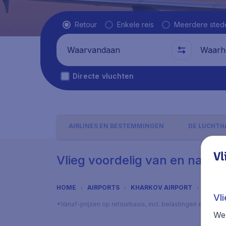
Vluchttype
Retour
Enkele reis
Meerdere sted
Waarvandaan
Waarhe
Directe vluchten
AIRLINES EN BESTEMMINGEN
DE LUCHTH
Vl
Vlieg voordelig van en naar 
HOME
AIRPORTS
KHARKOV AIRPORT
ADRES
Vl
*Vanaf-prijzen op retourbasis, incl. belastingen en toes
We 