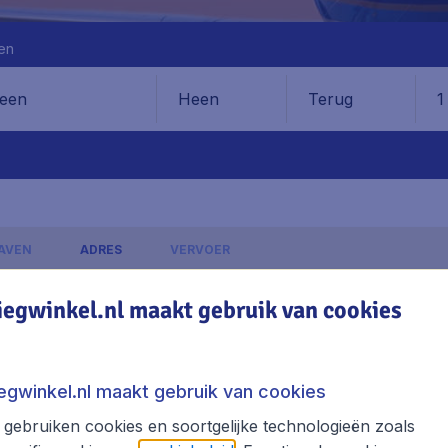
en
Heen
Terug
1
en
AVEN
ADRES
VERVOER
iegwinkel.nl maakt gebruik van cookies
Kharkov Airport
iegwinkel.nl maakt gebruik van cookies
lagen, excl. € 29,90 boekingskosten.
gebruiken cookies en soortgelijke technologieën zoals