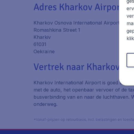
ges
Adres Kharkov Airport
erv
ver
Kharkov Osnova International Airport
mar
Romashkina Street 1
gep
Kharkiv
kli
61031
Oekraïne
Vertrek naar Kharkov Ai
Kharkov International Airport is goed berei
met de auto, het openbaar vervoer of de taxi
busverbinding van en naar de luchthaven. 
onderweg.
*Vanaf-prijzen op retourbasis, incl. belastingen en toes