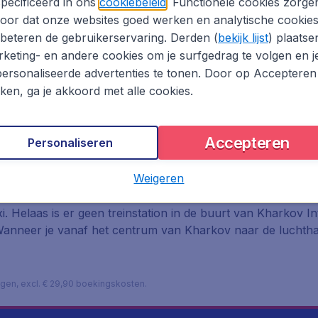
pecificeerd in ons
cookiebeleid
. Functionele cookies zorge
oor dat onze websites goed werken en analytische cookie
beteren de gebruikerservaring. Derden (
bekijk lijst
) plaatse
keting- en andere cookies om je surfgedrag te volgen en j
ersonaliseerde advertenties te tonen. Door op Accepteren
kken, ga je akkoord met alle cookies.
Accepteren
Personaliseren
rport
Weigeren
kbaar via de M03 en ‘Aeroflotska Street’. Je reist gemakkel
. Helaas is er geen treinstation in de buurt van Kharkov Int
Wanneer je vanaf het centrum van Kharkov naar de luchtha
lagen, excl. € 29,90 boekingskosten.