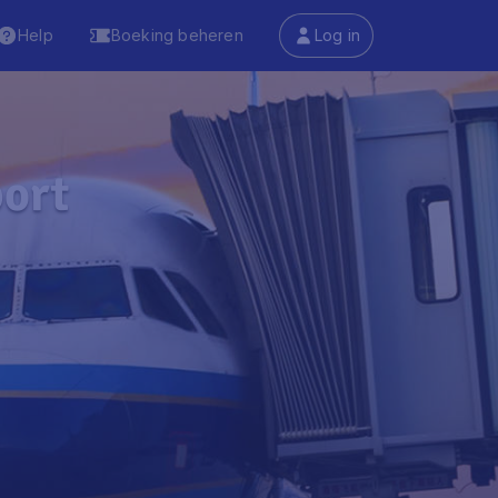
Help
Boeking beheren
Log in
port