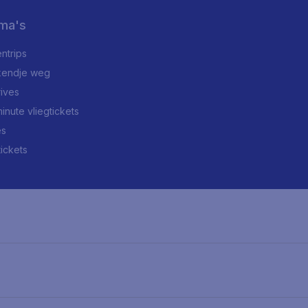
ma's
ntrips
endje weg
rives
minute vliegtickets
es
tickets