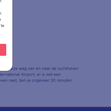
n
s
n
e
 te
ijk via deze weg van en naar de luchthaven
ernational Airport, er is wel een
ven reist, ben je ongeveer 20 minuten