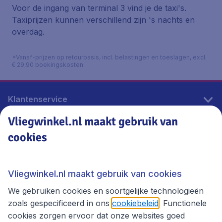
Voor de ingang van terminal 3 vind je de taxi's.
Taxiprijzen kunnen verschillend zijn 's nachts en
overdag.
*Vanaf-prijzen op retourbasis, incl. belastingen en toeslagen, excl.
€ 29,90 boekingskosten.
Klantenservice
Vliegwinkel.nl maakt gebruik van
cookies
Vliegwinkel.nl
Thema's
Vliegwinkel.nl maakt gebruik van cookies
We gebruiken cookies en soortgelijke technologieën
zoals gespecificeerd in ons
cookiebeleid
. Functionele
cookies zorgen ervoor dat onze websites goed