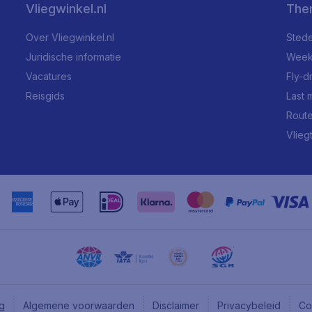
Vliegwinkel.nl
The
Over Vliegwinkel.nl
Stede
Juridische informatie
Week
Vacatures
Fly-d
Reisgids
Last 
Rout
Vlieg
ng
Algemene voorwaarden
Disclaimer
Privacybeleid
Co