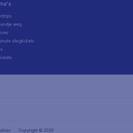
ma's
ntrips
endje weg
rives
minute vliegtickets
es
tickets
okies
Copyright © 2026