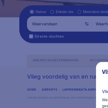
Vluchttype
Retour
Enkele reis
Meerdere sted
Waarvandaan
Waarhe
Directe vluchten
AIRLINES EN BESTEMMINGEN
DE LUCHTH
Vl
Vlieg voordelig van en naar 
HOME
AIRPORTS
LAPPEENRANTA AIRPORT
Vl
*Vanaf-prijzen op retourbasis, incl. belastingen en toes
We 
ges