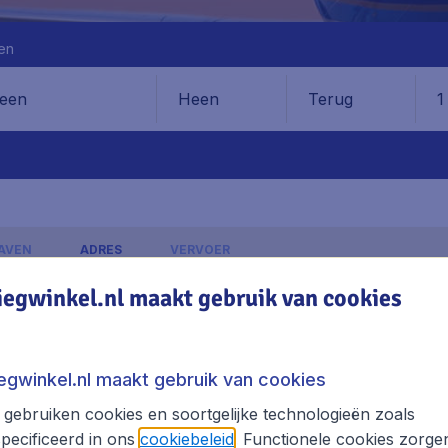
en
Heen
Terug
1
en
AVEN
ADRES
VERVOER
iegwinkel.nl maakt gebruik van cookies
Lappeenranta Airport
ADRES
iegwinkel.nl maakt gebruik van cookies
lagen, excl. € 29,90 boekingskosten.
gebruiken cookies en soortgelijke technologieën zoals
pecificeerd in ons
cookiebeleid
. Functionele cookies zorge