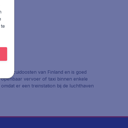
s
n
e
 te
in het zuidoosten van Finland en is goed
t openbaar vervoer of taxi binnen enkele
omdat er een treinstation bij de luchthaven