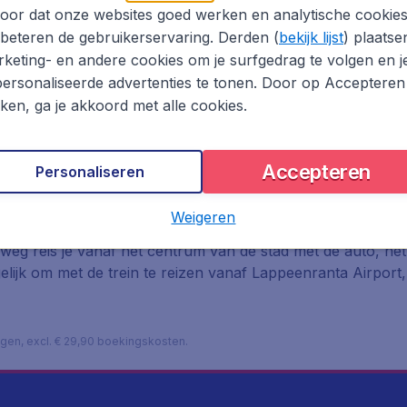
ort
oor dat onze websites goed werken en analytische cookie
beteren de gebruikerservaring. Derden (
bekijk lijst
) plaatse
keting- en andere cookies om je surfgedrag te volgen en j
ersonaliseerde advertenties te tonen. Door op Accepteren
kken, ga je akkoord met alle cookies.
Accepteren
Personaliseren
ta Airport
Weigeren
n de steden Helsinki en St. Petersburg. De luchthaven ligt 
 weg reis je vanaf het centrum van de stad met de auto, he
lijk om met de trein te reizen vanaf Lappeenranta Airport, 
lagen, excl. € 29,90 boekingskosten.