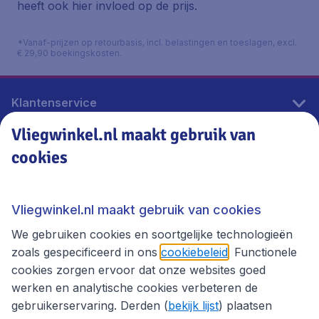
heeft ook hier invloed op de prijs.
*Vanaf-prijzen op retourbasis, incl. belastingen en toeslagen, excl.
€ 29,90 boekingskosten.
Klantenservice
Vliegwinkel.nl maakt gebruik van
cookies
Vliegwinkel.nl
Thema's
Vliegwinkel.nl maakt gebruik van cookies
We gebruiken cookies en soortgelijke technologieën
zoals gespecificeerd in ons
cookiebeleid
. Functionele
cookies zorgen ervoor dat onze websites goed
werken en analytische cookies verbeteren de
gebruikerservaring. Derden (
bekijk lijst
) plaatsen