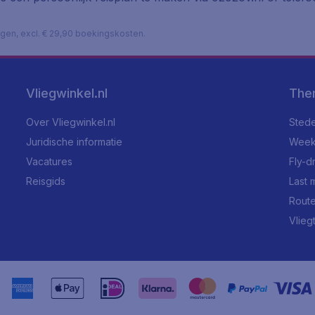
lagen, excl. € 29,90 boekingskosten.
Vliegwinkel.nl
The
Over Vliegwinkel.nl
Stede
Juridische informatie
Week
Vacatures
Fly-d
Reisgids
Last 
Rout
Vlieg