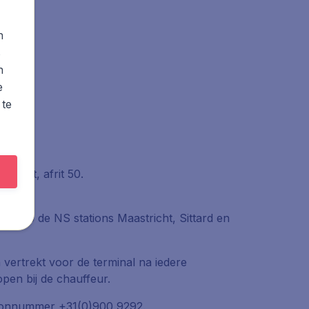
n
s
n
e
 te
rport, afrit 50.
topt op de NS stations Maastricht, Sittard en
 vertrekt voor de terminal na iedere
open bij de chauffeur.
efoonnummer +31(0)900 9292.