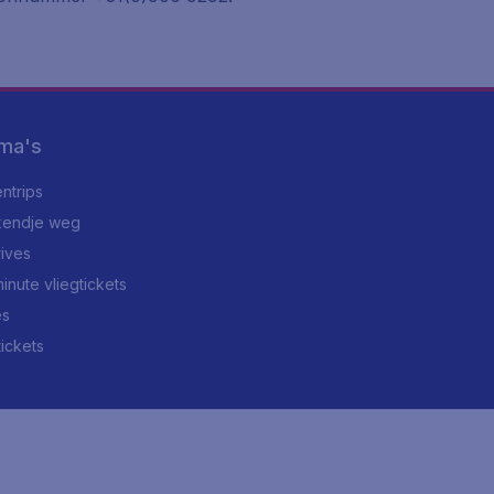
ma's
ntrips
endje weg
rives
minute vliegtickets
es
tickets