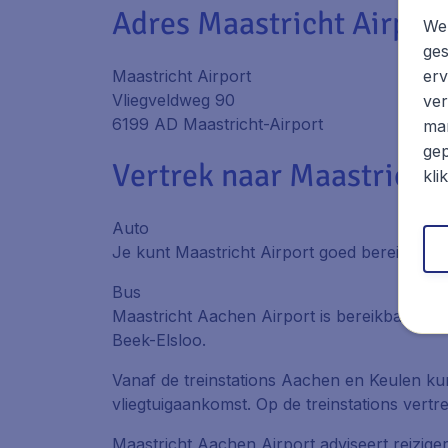
Adres Maastricht Airpor
We 
ges
Maastricht Airport
erv
Vliegveldweg 90
ver
6199 AD Maastricht-Airport
mar
gep
Vertrek naar Maastricht 
kli
Auto
Je kunt Maastricht Airport goed bereiken me
Bus
Maastricht Aachen Airport is bereikbaar met 
Beek-Elsloo.
Vanaf de treinstations Aachen en Keulen kun
vliegtuigaankomst. Op de treinstations vertr
Maastricht Aachen Airport adviseert reizig