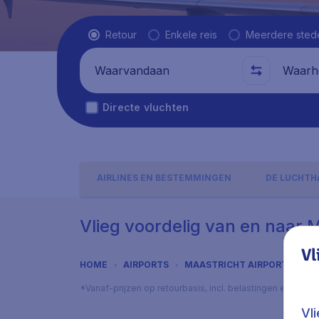
Vluchttype
Retour
Enkele reis
Meerdere sted
Waarvandaan
Waarhe
Directe vluchten
AIRLINES EN BESTEMMINGEN
DE LUCHTH
Vlieg voordelig van en naar M
Vl
HOME
AIRPORTS
MAASTRICHT AIRPORT
AD
*Vanaf-prijzen op retourbasis, incl. belastingen en toes
Vl