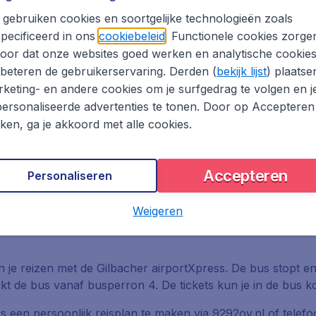
t
gebruiken cookies en soortgelijke technologieën zoals
pecificeerd in ons
cookiebeleid
. Functionele cookies zorge
oor dat onze websites goed werken en analytische cookie
beteren de gebruikerservaring. Derden (
bekijk lijst
) plaatse
keting- en andere cookies om je surfgedrag te volgen en j
ersonaliseerde advertenties te tonen. Door op Accepteren
Airport
kken, ga je akkoord met alle cookies.
Accepteren
Personaliseren
t de auto. Volg de E25 en neem afslag Maastricht Aachen Ai
Weigeren
Veolia lijn 59 Maastricht-Sittard en vice versa. Deze bus s
 je reizen met de Gilbacher airportXpress. De bus stopt en
ekt de bus vanaf busperron 4. De tickets kun je in de bus k
ers een persoonlijk reisplan te maken via 9292ov.nl of tel