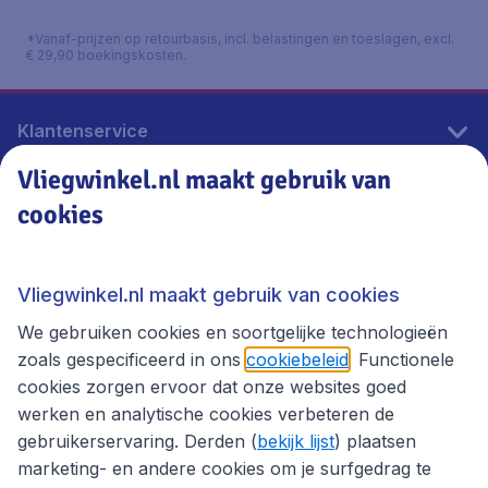
*Vanaf-prijzen op retourbasis, incl. belastingen en toeslagen, excl.
€ 29,90 boekingskosten.
Klantenservice
Vliegwinkel.nl maakt gebruik van
cookies
Vliegwinkel.nl
Thema's
Vliegwinkel.nl maakt gebruik van cookies
We gebruiken cookies en soortgelijke technologieën
zoals gespecificeerd in ons
cookiebeleid
. Functionele
cookies zorgen ervoor dat onze websites goed
werken en analytische cookies verbeteren de
gebruikerservaring. Derden (
bekijk lijst
) plaatsen
marketing- en andere cookies om je surfgedrag te