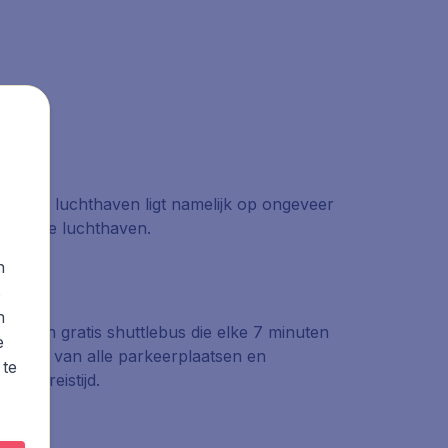
g. De luchthaven ligt namelijk op ongeveer
hting de luchthaven.
n
s
n
met een gratis shuttlebus die elke 7 minuten
e
k maken van alle parkeerplaatsen en
 te
xtra reistijd.