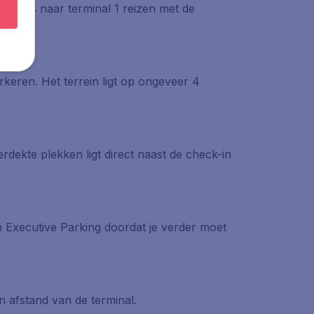
rplaats naar terminal 1 reizen met de
rkeren. Het terrein ligt op ongeveer 4
erdekte plekken ligt direct naast de check-in
 Executive Parking doordat je verder moet
 afstand van de terminal.