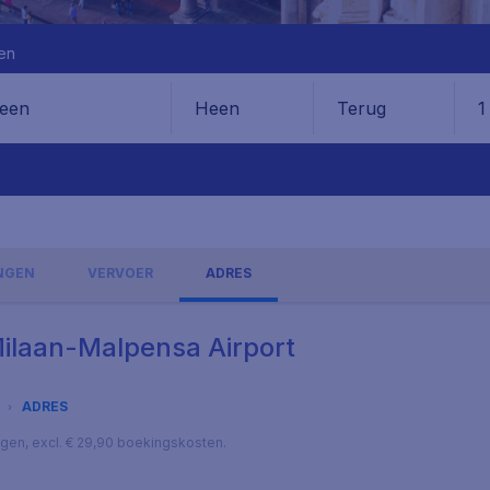
en
Heen
Terug
1
en
INGEN
VERVOER
ADRES
Milaan-Malpensa Airport
ADRES
lagen, excl. € 29,90 boekingskosten.