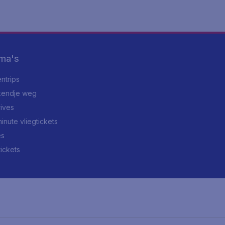
ma's
ntrips
endje weg
rives
minute vliegtickets
es
tickets