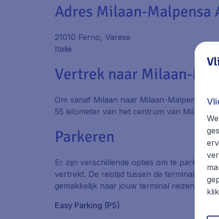
Adres Milaan-Malpensa 
21010 Ferno, Varese
Italië
Vl
Vertrek naar Milaan-Mal
Om vanaf Milaan naar Milaan-Malpensa Airpo
Vl
55 kilometer van het centrum van Milaan. R
We 
ges
Parkeren
erv
ver
Er zijn verschillende opties om te parkeren 
mar
vertrekt. De reistijd tussen de terminals i
gep
gemakkelijk naar jouw terminal reizen met de
kli
Easy Parking (P5)