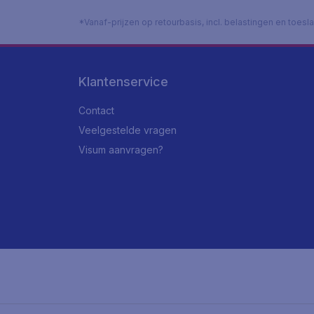
*Vanaf-prijzen op retourbasis, incl. belastingen en toes
Klantenservice
Contact
Veelgestelde vragen
Visum aanvragen?