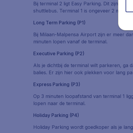
Bij terminal 2 ligt Easy Parking. Dit zijn 3
shuttlebus. Terminal 1 is ongeveer 2 minute
Long Term Parking (P1)
Bij Milaan-Malpensa Airport zijn er meer da
minuten lopen vanaf de terminal.
Executive Parking (P2)
Als je dichtbij de terminal wilt parkeren, g
balies. Er zijn hier ook plekken voor lang p
Express Parking (P3)
Op 3 minuten loopafstand van terminal 1 li
lopen naar de terminal.
Holiday Parking (P4)
Holiday Parking wordt goedkoper als je lan