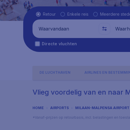
Vluchttype
Retour
Enkele reis
Meerdere sted
Waarvandaan
Waarhe
Directe vluchten
DE LUCHTHAVEN
AIRLINES EN BESTEMM
Vlieg voordelig van en naar 
HOME
AIRPORTS
MILAAN-MALPENSA AIRPORT
*Vanaf-prijzen op retourbasis, incl. belastingen en toes