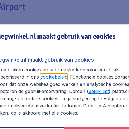
Airport
iegwinkel.nl maakt gebruik van cookies
pensa Airport
rt te reizen ben je met de auto ongeveer een uur onderwe
iegwinkel.nl maakt gebruik van cookies
ijd met de auto via de A4 en neem vervolgens de SS336 ric
gebruiken cookies en soortgelijke technologieën zoals
pecificeerd in ons
cookiebeleid
. Functionele cookies zorge
oor dat onze websites goed werken en analytische cookie
beteren de gebruikerservaring. Derden (
bekijk lijst
) plaatse
bij Malpensa Airport. Je kunt reizen tussen terminal 1 en 2 
keting- en andere cookies om je surfgedrag te volgen en j
s ongeveer 20 minuten. Maar daardoor kun je dus wel gebrui
ersonaliseerde advertenties te tonen. Door op Accepteren
 bus. Houd bij gebruik van de shuttlebus wel rekening met e
kken, ga je akkoord met alle cookies.