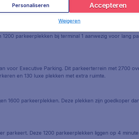
000 niet-overdekte parkeerplekken. Je kunt vanaf deze parkee
Accepteren
Personaliseren
n lopen.
Weigeren
n 1200 parkeerplekken bij terminal 1 aanwezig voor lang pa
a dan voor Executive Parking. Dit parkeerterrein met 2700 ov
arkeren en 130 luxe plekken met extra ruimte.
ggen 1600 parkeerplekken. Deze plekken zijn goedkoper dan
ger parkeert. Deze 1200 parkeerplekken liggen op 4 minuten