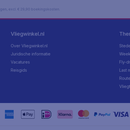
lagen, excl. € 29,90 boekingskosten.
Vliegwinkel.nl
The
Over Vliegwinkel.nl
Stede
Juridische informatie
Week
Vacatures
Fly-d
Reisgids
Last 
Rout
Vlieg