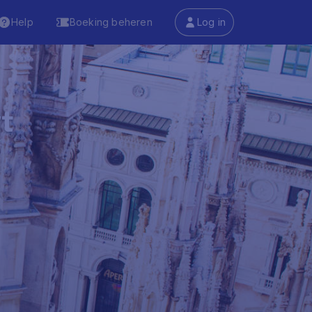
Help
Boeking beheren
Log in
t