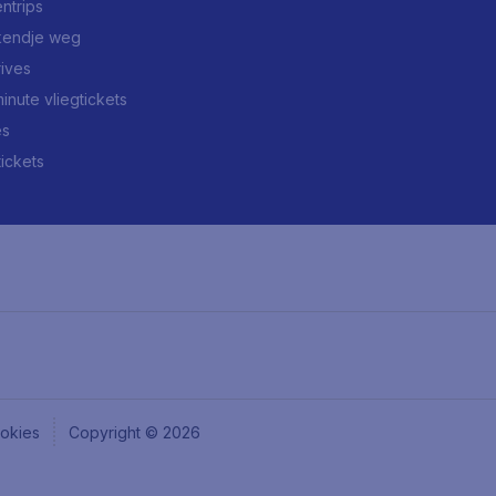
ntrips
endje weg
rives
minute vliegtickets
es
tickets
okies
Copyright © 2026