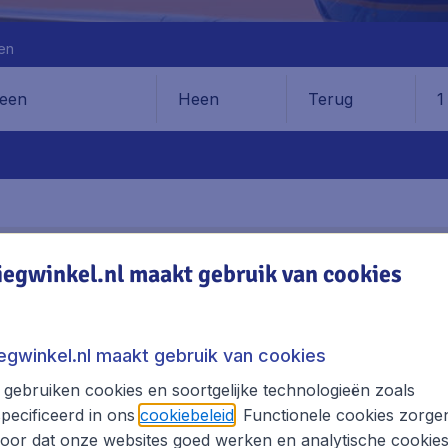
en
Heen
Terug
1
en
AVEN
ADRES
VERVOER
iegwinkel.nl maakt gebruik van cookies
ice Airport
iegwinkel.nl maakt gebruik van cookies
gebruiken cookies en soortgelijke technologieën zoals
lagen, excl. € 29,90 boekingskosten.
pecificeerd in ons
cookiebeleid
. Functionele cookies zorge
oor dat onze websites goed werken en analytische cookie