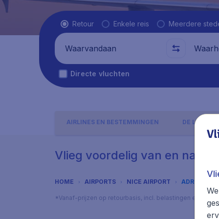
Vluchttype
Retour
Enkele reis
Meerdere sted
Waarvandaan
Waarhe
Directe vluchten
AIRLINES EN BESTEMMINGEN
DE LUCHTH
Vl
Vlieg voordelig van en naar N
Vl
HOME
AIRPORTS
NICE AIRPORT
ADRES
We 
*Vanaf-prijzen op retourbasis, incl. belastingen en toes
ges
erv