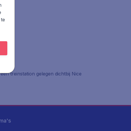
n
e
 te
een treinstation gelegen dichtbij Nice
ma's