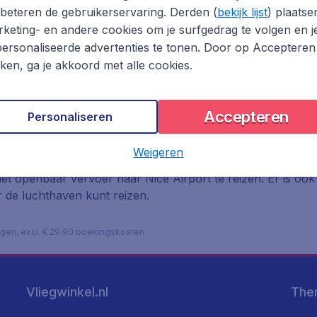
beteren de gebruikerservaring. Derden (
bekijk lijst
) plaatse
keting- en andere cookies om je surfgedrag te volgen en j
ersonaliseerde advertenties te tonen. Door op Accepteren
kken, ga je akkoord met alle cookies.
Accepteren
Personaliseren
t
Weigeren
het openbaar vervoer naar Nice Airport te reizen. Er is ook 
r de luchthaven kunt reizen.
lagen, excl. € 29,90 boekingskosten.
Vliegwinkel.nl
The