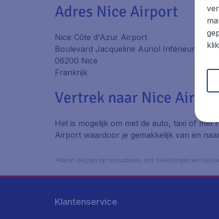
Adres Nice Airport
ver
mar
gep
Nice Côte d'Azur Airport
kli
Boulevard Jacqueline Auriol Inférieur
06200 Nice
Frankrijk
Vertrek naar Nice Airpor
Het is mogelijk om met de auto, taxi of met 
Airport waardoor je gemakkelijk van en naa
*Vanaf-prijzen op retourbasis, incl. belastingen en toes
Klantenservice