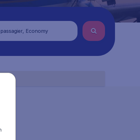
 passagier, Economy
n
s