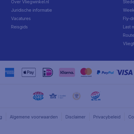
Over Vliegwinkel.nl
Stede
Juridische informatie
Week
Vacatures
Fly-d
Reisgids
Last 
Rout
Vlieg
ng
Algemene voorwaarden
Disclaimer
Privacybeleid
Co