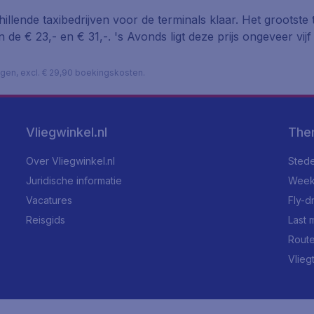
illende taxibedrijven voor de terminals klaar. Het grootste ta
 de € 23,- en € 31,-. 's Avonds ligt deze prijs ongeveer vij
lagen, excl. € 29,90 boekingskosten.
Vliegwinkel.nl
The
Over Vliegwinkel.nl
Stede
Juridische informatie
Week
Vacatures
Fly-d
Reisgids
Last 
Rout
Vlieg