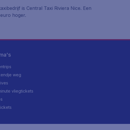
xibedrijf is Central Taxi Riviera Nice. Een
f euro hoger.
ma's
ntrips
endje weg
rives
minute vliegtickets
es
tickets