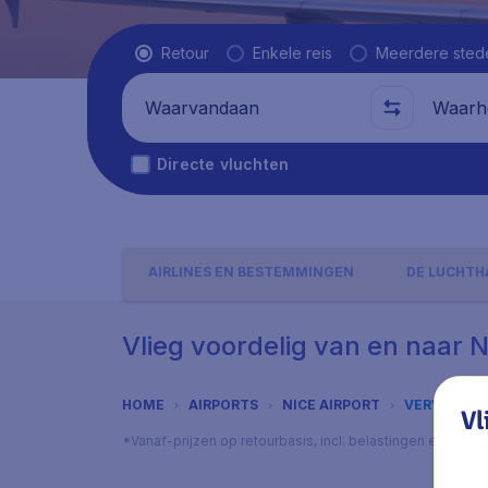
Vluchttype
Retour
Enkele reis
Meerdere sted
Waarvandaan
Waarhe
Directe vluchten
AIRLINES EN BESTEMMINGEN
DE LUCHTH
Vlieg voordelig van en naar N
HOME
AIRPORTS
NICE AIRPORT
VERVOER
Vl
*Vanaf-prijzen op retourbasis, incl. belastingen en toes