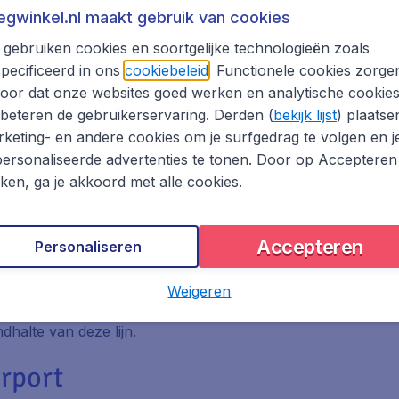
rt
iegwinkel.nl maakt gebruik van cookies
gebruiken cookies en soortgelijke technologieën zoals
irport
pecificeerd in ons
cookiebeleid
. Functionele cookies zorge
oor dat onze websites goed werken en analytische cookie
eveer een kwartier onderweg naar het centrum van Nice. D
beteren de gebruikerservaring. Derden (
bekijk lijst
) plaatse
keting- en andere cookies om je surfgedrag te volgen en j
ersonaliseerde advertenties te tonen. Door op Accepteren
r vanaf Nice Airport
kken, ga je akkoord met alle cookies.
Accepteren
e te reizen, kun je kiezen uit meerdere opties: bus 98 en
Personaliseren
nder stops en zijn dus sneller in het centrum van Nice, ma
n Ligne d’Azur. Je kunt ze kopen bij de buschaffeur of de 
Weigeren
1,50 voor een enkeltje. Deze bus stopt meerdere keren tusse
dhalte van deze lijn.
irport