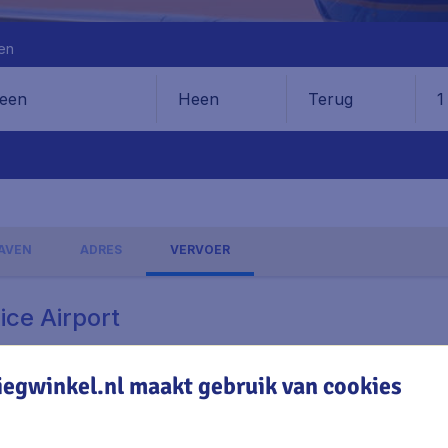
en
Heen
Terug
1
en
AVEN
ADRES
VERVOER
ice Airport
iegwinkel.nl maakt gebruik van cookies
lagen, excl. € 29,90 boekingskosten.