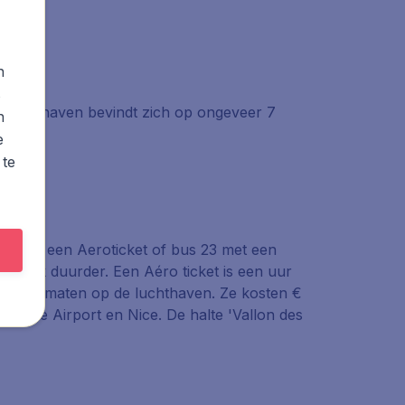
n
s
e luchthaven bevindt zich op ongeveer 7
n
e
 te
 99 met een Aeroticket of bus 23 met een
ar ook duurder. Een Aéro ticket is een uur
kaartautomaten op de luchthaven. Ze kosten €
n Nice Airport en Nice. De halte 'Vallon des