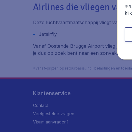
Airlines die vliegen van
gep
kli
Deze luchtvaartmaatschappij vliegt van en 
Jetairfly
Vanaf Oostende Brugge Airport vlieg je mak
je dus op zoek bent naar een zonvakantie is
*Vanaf-prijzen op retourbasis, incl. belastingen en toes
Klantenservice
Contact
Veelgestelde vragen
Visum aanvragen?