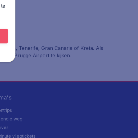
 te
lorca, Tenerife, Gran Canaria of Kreta. Als
ende Brugge Airport te kijken.
ma's
ntrips
endje weg
rives
minute vliegtickets