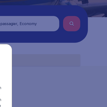
 passagier, Economy
n
s
n
e