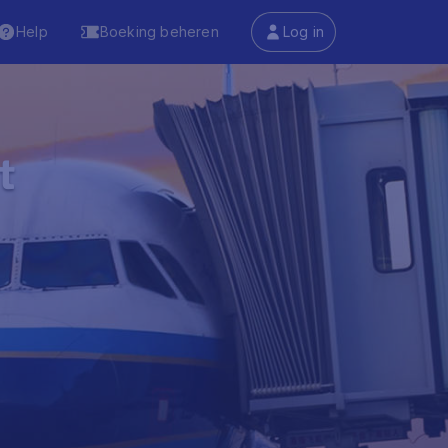
Help
Boeking beheren
Log in
t