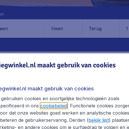
en
Heen
Terug
1
en
iegwinkel.nl maakt gebruik van cookies
AVEN
ADRES
VERVOER
iegwinkel.nl maakt gebruik van cookies
Oostende Brugge Airport
gebruiken cookies en soortgelijke technologieën zoals
pecificeerd in ons
cookiebeleid
. Functionele cookies zorge
AIRLINES EN BESTEMMINGEN
oor dat onze websites goed werken en analytische cookie
lagen, excl. € 29,90 boekingskosten.
beteren de gebruikerservaring. Derden (
bekijk lijst
) plaatse
keting- en andere cookies om je surfgedrag te volgen en j