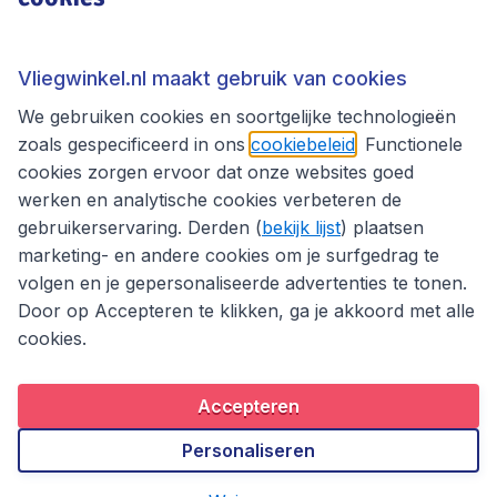
Thema's
Vliegwinkel.nl maakt gebruik van cookies
We gebruiken cookies en soortgelijke technologieën
zoals gespecificeerd in ons
cookiebeleid
. Functionele
cookies zorgen ervoor dat onze websites goed
werken en analytische cookies verbeteren de
gebruikerservaring. Derden (
bekijk lijst
) plaatsen
marketing- en andere cookies om je surfgedrag te
volgen en je gepersonaliseerde advertenties te tonen.
Door op Accepteren te klikken, ga je akkoord met alle
cookies.
Toegankelijkheidsverklaring
Algemene voorwaarden
Disclaimer
Privacybeleid
Cookies
Accepteren
Copyright © 2026
Personaliseren