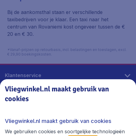
Bij de aankomsthal staan er verschillende
taxibedrijven voor je klaar. Een taxi naar het
centrum van Rovaniemi kost ongeveer tussen de €
20 en € 30.
*Vanaf-prijzen op retourbasis, incl. belastingen en toeslagen, excl.
€ 29,90 boekingskosten.
Klantenservice
Vliegwinkel.nl maakt gebruik van
cookies
Vliegwinkel.nl
Thema's
Vliegwinkel.nl maakt gebruik van cookies
We gebruiken cookies en soortgelijke technologieën