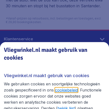
met de auto. Met de bus kan ook, deze vertrekt elke
30 minuten en stopt bij het busstation in Santander.
*Vanaf-prijzen op retourbasis, incl. belastingen en toeslagen, excl.
€ 29,90 boekingskosten.
Klantenservice
Vliegwinkel.nl maakt gebruik van
cookies
Vliegwinkel.nl
Thema's
Vliegwinkel.nl maakt gebruik van cookies
We gebruiken cookies en soortgelijke technologieën
zoals gespecificeerd in ons
cookiebeleid
. Functionele
cookies zorgen ervoor dat onze websites goed
werken en analytische cookies verbeteren de
gebruikerservaring. Derden (
bekijk lijst
) plaatsen