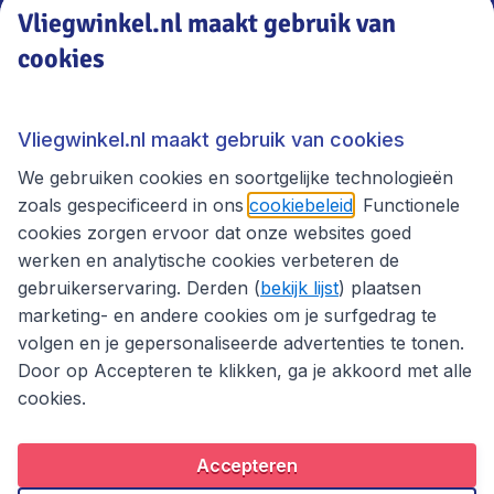
Vliegwinkel.nl maakt gebruik van
cookies
Vliegwinkel.nl
Thema's
Vliegwinkel.nl maakt gebruik van cookies
We gebruiken cookies en soortgelijke technologieën
zoals gespecificeerd in ons
cookiebeleid
. Functionele
cookies zorgen ervoor dat onze websites goed
werken en analytische cookies verbeteren de
gebruikerservaring. Derden (
bekijk lijst
) plaatsen
marketing- en andere cookies om je surfgedrag te
volgen en je gepersonaliseerde advertenties te tonen.
Door op Accepteren te klikken, ga je akkoord met alle
cookies.
Toegankelijkheidsverklaring
Algemene voorwaarden
Disclaimer
Privacybeleid
Cookies
Accepteren
Copyright © 2026