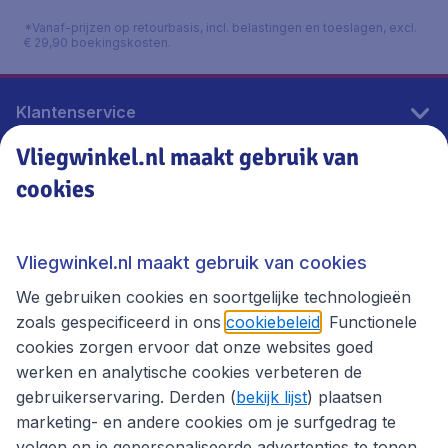
*Vanaf-prijzen op retourbasis, incl. belastingen en toeslagen, excl.
€ 29,90 boekingskosten.
Klantenservice
Vliegwinkel.nl maakt gebruik van
cookies
Vliegwinkel.nl
Thema's
Vliegwinkel.nl maakt gebruik van cookies
We gebruiken cookies en soortgelijke technologieën
zoals gespecificeerd in ons
cookiebeleid
. Functionele
cookies zorgen ervoor dat onze websites goed
werken en analytische cookies verbeteren de
gebruikerservaring. Derden (
bekijk lijst
) plaatsen
marketing- en andere cookies om je surfgedrag te
volgen en je gepersonaliseerde advertenties te tonen.