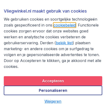
Thema's
Vliegwinkel.nl maakt gebruik van cookies
We gebruiken cookies en soortgelijke technologieën
zoals gespecificeerd in ons
cookiebeleid
. Functionele
cookies zorgen ervoor dat onze websites goed
werken en analytische cookies verbeteren de
gebruikerservaring. Derden (
bekijk lijst
) plaatsen
marketing- en andere cookies om je surfgedrag te
volgen en je gepersonaliseerde advertenties te tonen.
Door op Accepteren te klikken, ga je akkoord met alle
cookies.
Toegankelijkheidsverklaring
Algemene voorwaarden
Disclaimer
Privacybeleid
Cookies
Accepteren
Copyright © 2026
Personaliseren
Weigeren