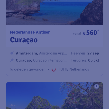
560
*
Nederlandse Antillen
€
vanaf
Curaçao
Amsterdam
,
Amsterdam Airport
Heenreis:
27 sep
Schiphol
Curacao
,
Curaçao International
Terugreis:
05 okt
Airport
1u geleden gevonden
•
TUI fly Netherlands