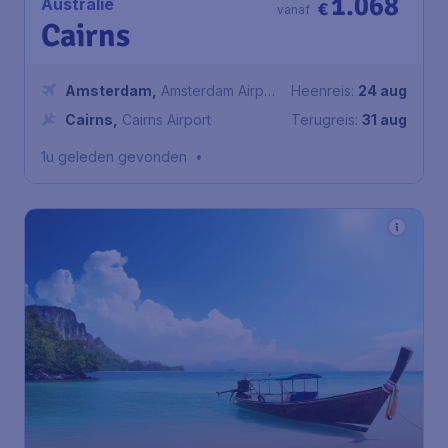
1.068
*
Australië
€
vanaf
Cairns
Amsterdam
,
Amsterdam Airport
Heenreis:
24 aug
Schiphol
Cairns
,
Cairns Airport
Terugreis:
31 aug
1u geleden gevonden
•