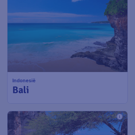
594
*
Indonesië
€
vanaf
Bali
Amsterdam
,
Amsterdam
Heenreis:
29 nov
Airport Schiphol
Bali
,
Luchthaven Ngurah Rai
Terugreis:
05 dec
1u geleden gevonden
•
Xiamen Airlines