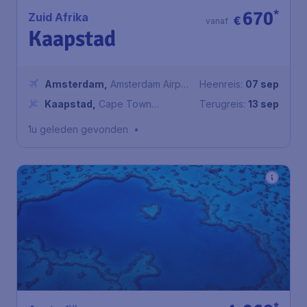
670
*
Zuid Afrika
€
vanaf
Kaapstad
Amsterdam
,
Amsterdam Airport
Heenreis:
07 sep
Schiphol
Kaapstad
,
Cape Town
Terugreis:
13 sep
International Airport
1u geleden gevonden
•