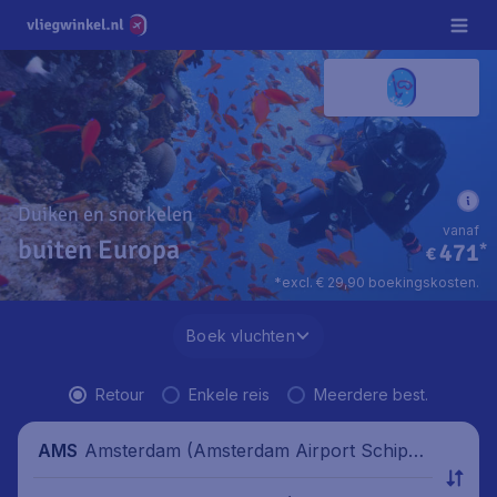
Duiken en snorkelen
vanaf
buiten Europa
471
*
€
*excl. € 29,90 boekingskosten.
Boek vluchten
Retour
Enkele reis
Meerdere best.
Amsterdam (Amsterdam Airport Schipho
AMS
l), Nederland