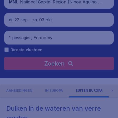
National Capital Region (Ninoy Aquino In
MNL
ternational Airport), Filipijnen
di. 22 sep - za. 03 okt
1 passagier, Economy
Directe vluchten
Zoeken
AANBIEDINGEN
IN EUROPA
BUITEN EUROPA
Duiken in de wateren van verre
oorden