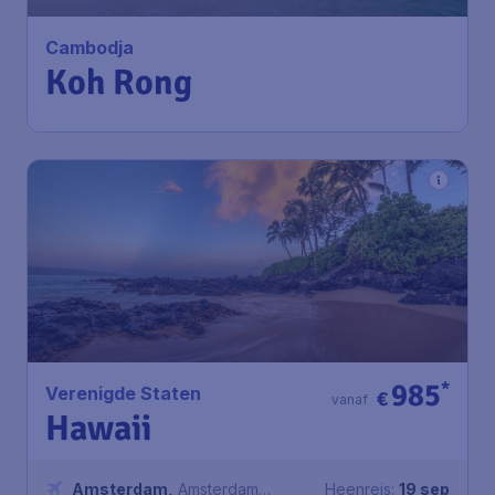
Cambodja
Koh Rong
985
*
Verenigde Staten
€
vanaf
Hawaii
Amsterdam
,
Amsterdam
Heenreis:
19 sep