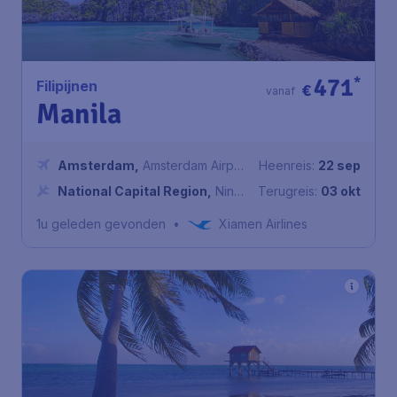
471
*
Filipijnen
€
vanaf
Manila
Amsterdam
,
Amsterdam Airport
Heenreis:
22 sep
Schiphol
National Capital Region
,
Ninoy
Terugreis:
03 okt
Aquino International Airport
1u geleden gevonden
•
Xiamen Airlines