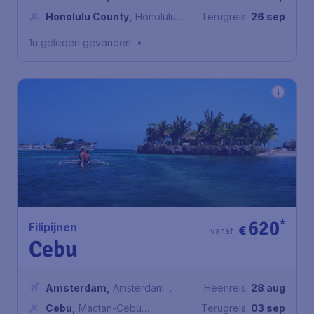
Airport Schiphol
Honolulu County
,
Honolulu
Terugreis:
26 sep
International Airport
1u geleden gevonden
•
620
*
Filipijnen
€
vanaf
Cebu
Amsterdam
,
Amsterdam
Heenreis:
28 aug
Airport Schiphol
Cebu
,
Mactan-Cebu
Terugreis:
03 sep