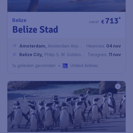
713
*
Belize
€
vanaf
Belize Stad
Amsterdam
,
Amsterdam Airport
Heenreis:
04 nov
Schiphol
Belize City
,
Philip S. W. Goldson
Terugreis:
11 nov
International Airport
1u geleden gevonden
•
United Airlines