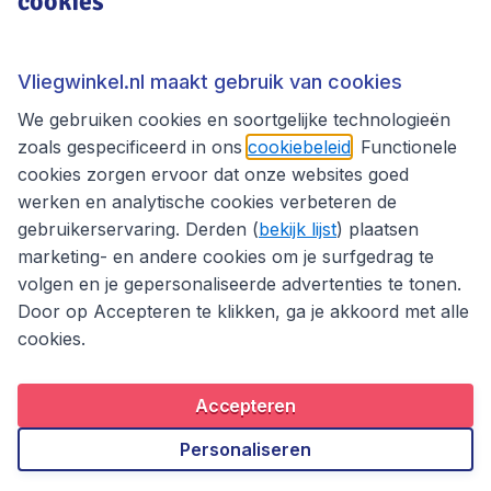
cookies
Thema's
Vliegwinkel.nl maakt gebruik van cookies
We gebruiken cookies en soortgelijke technologieën
zoals gespecificeerd in ons
cookiebeleid
. Functionele
cookies zorgen ervoor dat onze websites goed
werken en analytische cookies verbeteren de
gebruikerservaring. Derden (
bekijk lijst
) plaatsen
marketing- en andere cookies om je surfgedrag te
volgen en je gepersonaliseerde advertenties te tonen.
Door op Accepteren te klikken, ga je akkoord met alle
cookies.
Toegankelijkheidsverklaring
Algemene voorwaarden
Disclaimer
Privacybeleid
Cookies
Accepteren
Copyright © 2026
Personaliseren