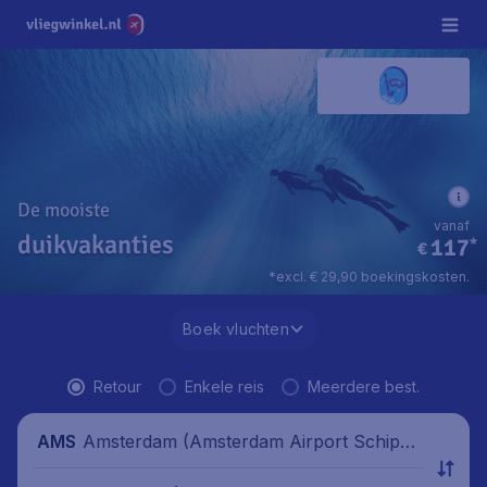
De mooiste
vanaf
duikvakanties
117
*
€
*excl. € 29,90 boekingskosten.
Boek vluchten
Retour
Enkele reis
Meerdere best.
Amsterdam (Amsterdam Airport Schipho
AMS
l), Nederland