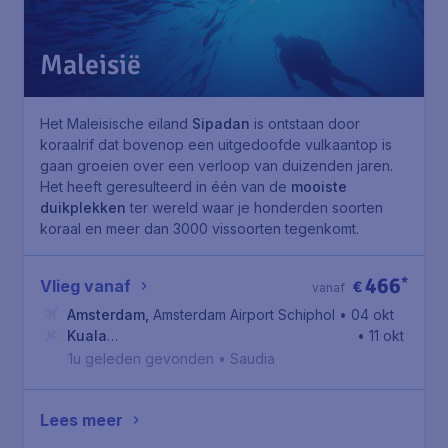
Maleisië
Het Maleisische eiland
Sipadan
is ontstaan door
koraalrif dat bovenop een uitgedoofde vulkaantop is
gaan groeien over een verloop van duizenden jaren.
Het heeft geresulteerd in één van de
mooiste
duikplekken
ter wereld waar je honderden soorten
koraal en meer dan 3000 vissoorten tegenkomt.
466
*
Vlieg vanaf
€
vanaf
Amsterdam
,
Amsterdam Airport Schiphol
• 04 okt
Kuala
• 11 okt
Lumpur
,
Kuala Lumpur International Airport
1u geleden gevonden
•
Saudia
Lees meer