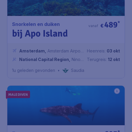
489
*
Snorkelen en duiken
€
vanaf
bij Apo Island
Amsterdam
,
Amsterdam Airport
Heenreis:
03 okt
Schiphol
National Capital Region
,
Ninoy
Terugreis:
12 okt
Aquino International Airport
1u geleden gevonden
•
Saudia
MALEDIVEN