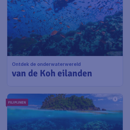
490
*
Ontdek de onderwaterwereld
€
vanaf
van de Koh
eilanden
Amsterdam
,
Amsterdam
Heenreis:
16 nov
Airport Schiphol
Bangkok
,
Internationale
Terugreis:
26 nov
Luchthaven Suvarnabhumi
1u geleden gevonden
•
China Southern Airlines
FILIPIJNEN