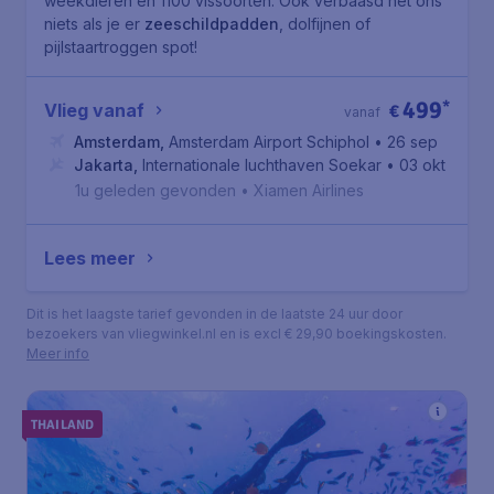
weekdieren en 1100 vissoorten. Ook verbaasd het ons
niets als je er
zeeschildpadden
, dolfijnen of
pijlstaartroggen spot!
499
*
Vlieg vanaf
€
vanaf
Amsterdam
,
Amsterdam Airport Schiphol
• 26 sep
Jakarta
,
Internationale luchthaven Soekarno-Hatta
• 03 okt
1u geleden gevonden
•
Xiamen Airlines
Lees meer
Dit is het laagste tarief gevonden in de laatste 24 uur door
bezoekers van vliegwinkel.nl en is excl € 29,90 boekingskosten.
Meer info
THAILAND