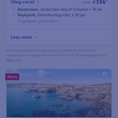
154
*
Vlieg vanaf
€
vanaf
Amsterdam
,
Amsterdam Airport Schiphol
• 19 jan
Reykjavik
,
Keflavíkurflugvöllur
• 26 jan
1u geleden gevonden
•
Lees meer
Dit is het laagste tarief gevonden in de laatste 24 uur door
bezoekers van vliegwinkel.nl en is excl € 29,90 boekingskosten.
Meer info
MALTA