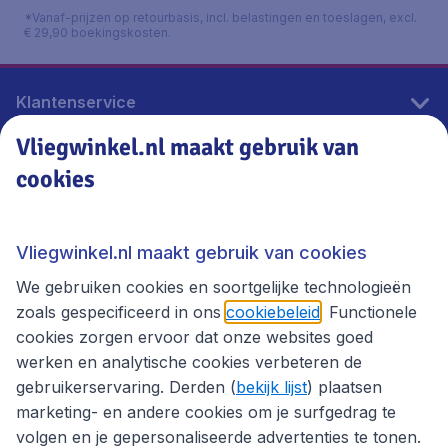
*Vanaf-prijzen op retourbasis, incl. belastingen en toeslagen, excl.
€ 29,90 boekingskosten.
Klantenservice
Vliegwinkel.nl maakt gebruik van
cookies
Vliegwinkel.nl
Thema's
Vliegwinkel.nl maakt gebruik van cookies
We gebruiken cookies en soortgelijke technologieën
zoals gespecificeerd in ons
cookiebeleid
. Functionele
cookies zorgen ervoor dat onze websites goed
werken en analytische cookies verbeteren de
gebruikerservaring. Derden (
bekijk lijst
) plaatsen
marketing- en andere cookies om je surfgedrag te
volgen en je gepersonaliseerde advertenties te tonen.