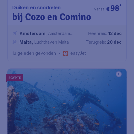
98
*
Duiken en snorkelen
€
vanaf
bij Cozo en Comino
Amsterdam
,
Amsterdam
Heenreis:
12 dec
Airport Schiphol
Malta
,
Luchthaven Malta
Terugreis:
20 dec
1u geleden gevonden
•
easyJet
EGYPTE
197
*
Wrakduiken
€
vanaf