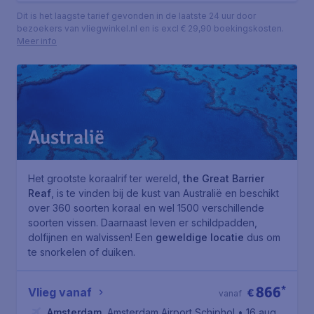
Dit is het laagste tarief gevonden in de laatste 24 uur door
bezoekers van vliegwinkel.nl en is excl € 29,90 boekingskosten.
Meer info
Australië
Het grootste koraalrif ter wereld,
the Great Barrier
Reaf
, is te vinden bij de kust van Australië en beschikt
over 360 soorten koraal en wel 1500 verschillende
soorten vissen. Daarnaast leven er schildpadden,
dolfijnen en walvissen! Een
geweldige locatie
dus om
te snorkelen of duiken.
866
*
Vlieg vanaf
€
vanaf
Amsterdam
,
Amsterdam Airport Schiphol
• 16 aug