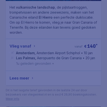
Het
vulkanische landschap
, de pijlstaartroggen,
trompetvissen en andere zeewezens, maken van het
Canarische eiland
El Hierro
een perfecte duiklocatie.
Om op El Hierro te komen, vlieg je naar Gran Canaria of
Tenerife. Bij deze eilanden kan tevens goed gedoken
worden.
140
*
Vlieg vanaf
€
vanaf
Amsterdam
,
Amsterdam Airport Schiphol
• 10 jan
Las Palmas
,
Aeropuerto de Gran Canaria
• 20 jan
1u geleden gevonden
•
Lees meer
Dit is het laagste tarief gevonden in de laatste 24 uur door
bezoekers van vliegwinkel.nl en is excl € 29,90 boekingskosten.
Meer info