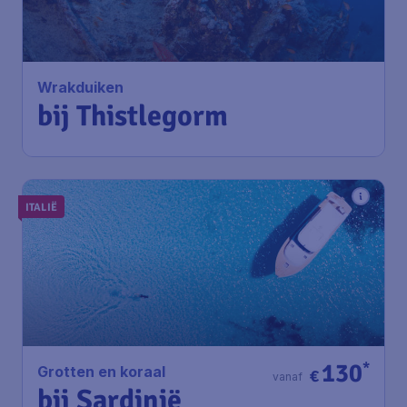
bij Thistlegorm
Amsterdam
,
Amsterdam
Heenreis:
29 nov
Airport Schiphol
Gouvernement Caïro
,
Terugreis:
08 dec
Luchthaven Caïro Internationaal
1u geleden gevonden
•
ITALIË
130
*
Grotten en koraal
€
vanaf
bij Sardinië