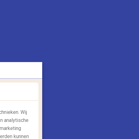
oadtrip! Mooie fly-drives aan de
ostkust van Amerika
oud jij er ook van om meer te zien dan
lleen je hotel tijdens je vakantie? Groot
elijk! Met fly-drives...
Lees meer
8/02/2022
chnieken. Wij
n analytische
 marketing
,
,
eisgids: bestemmingen
Reisgids: europa
derden kunnen