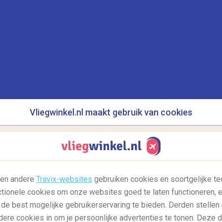
De 7 mooiste pleinen ter wereld
R
o
Je vindt ze eigenlijk overal: pleinen.
Vierkant, rond, groot, klein... Noem het op en
H
het bestaat...
Lees meer
a
g
Vliegwinkel.nl maakt gebruik van cookies
28/02/2022
2
l en andere
Travix-websites
gebruiken cookies en soortgelijke te
ctionele cookies om onze websites goed te laten functioneren, e
 de best mogelijke gebruikerservaring te bieden. Derden stellen
,
Reisgids: bestemmingen
Reisgids: noord-
R
dere cookies in om je persoonlijke advertenties te tonen. Deze 