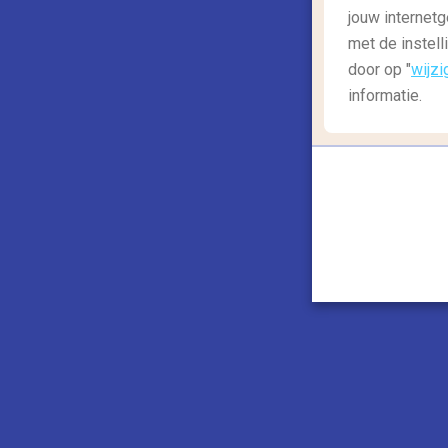
Reisgids: strand
jouw internetg
Genieten! De 8 leukste badplaatsen
met de instell
rondom Alicante
door op "
wijzi
informatie.
Ieder jaar vliegen er veel mensen op
Alicante voor een heerlijke zon, zee en
strandvakantie aan de Costa...
Lees meer
Vliegwinkel.nl is aangesl