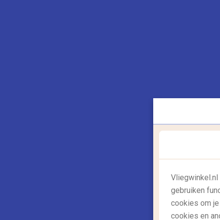
niet missen in Sevilla
Flamenco, tapas, romantische straatjes,
mooie gebouwen en het hele jaar door
lekker weer, je vindt het...
Lees meer
01/03/2022
Vliegwinkel.n
gebruiken fun
cookies om je
,
,
Reisgids: bestemmingen
Reisgids: europa
cookies en an