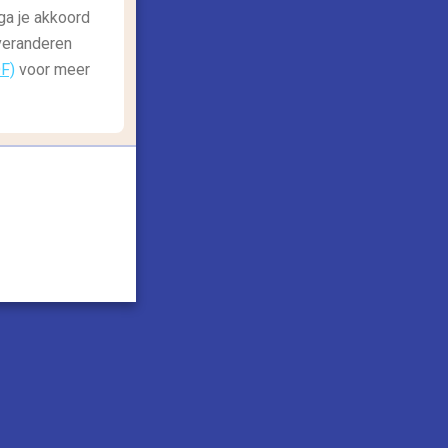
eisgids: natuur
ga je akkoord
 x betoverende hoogtepunten IJsland
 veranderen
DF)
voor meer
Jsland behoort misschien niet tot eenn van
e meest populaire vakantielanden. Toch is
et zeker de moeite...
Lees meer
etaal veilig met: