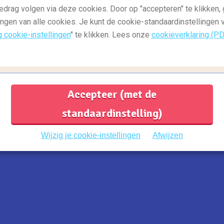
,
amerika
Reisgids: natuur
R
edrag volgen via deze cookies. Door op "accepteren" te klikken, 
Adembenemend! De mooiste natuur in
5
ingen van alle cookies. Je kunt de cookie-standaardinstellingen
Amerika
g cookie-instellingen
" te klikken. Lees onze
cookieverklaring (P
I
De Verenigde Staten heeft veel prachtige
d
nationale parken met de meest
h
adembenemende uitzichten. Je kunt...
Lees
meer
Accepteer (met de
standaardinstelling)
1
...
15
16
17
...
35
Previous
Next
Wijzig je cookie-instellingen
Afwijzen
oten bij:
B