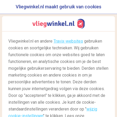
Vliegwinkel.nl maakt gebruik van cookies
reisgids
menu
Vliegwinkel.nl en andere
Travix-websites
gebruiken
Beleef de Italiaanse droom
cookies en soortgelijke technieken. Wij gebruiken
in Puglia
functionele cookies om onze websites goed te laten
functioneren, en analytische cookies om je de best
23/02/2025
-
door
Floortje
mogelijke gebruikerservaring te bieden. Derden stellen
marketing cookies en andere cookies in om je
persoonlijke advertenties te tonen. Deze derden
kunnen jouw internetgedrag volgen via deze cookies.
Door op "accepteren" te klikken, ga je akkoord met de
instellingen van alle cookies. Je kunt de cookie-
standaardinstellingen veranderen door op "
wijzig
Reisgids
Reisgids: bestemmingen
Rondreis Puglia
cookie-instellingen
" te klikken. Lees onze