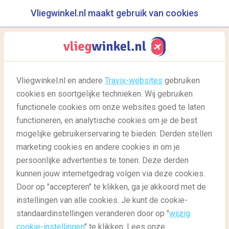
Vliegwinkel.nl maakt gebruik van cookies
reisgids
menu
Vliegwinkel.nl en andere
Travix-websites
gebruiken
Het eiland van de
cookies en soortgelijke technieken. Wij gebruiken
(verboden) liefde: Cyprus
functionele cookies om onze websites goed te laten
functioneren, en analytische cookies om je de best
22/01/2022
-
door
Floortje
mogelijke gebruikerservaring te bieden. Derden stellen
marketing cookies en andere cookies in om je
persoonlijke advertenties te tonen. Deze derden
kunnen jouw internetgedrag volgen via deze cookies.
Door op "accepteren" te klikken, ga je akkoord met de
instellingen van alle cookies. Je kunt de cookie-
standaardinstellingen veranderen door op "
wijzig
Reisgids
Reisgids: bestemmingen
Cyprus het eiland van de liefde
cookie-instellingen
" te klikken. Lees onze